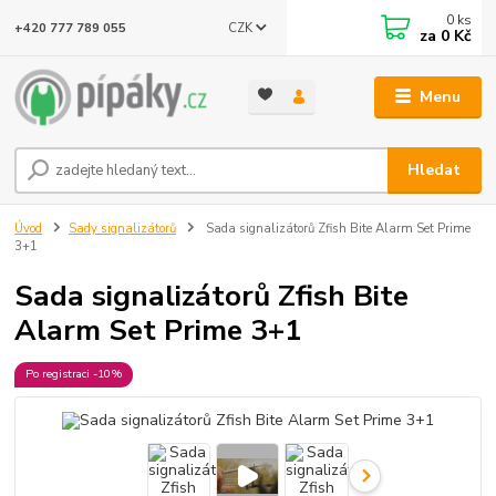
0
ks
CZK
+420 777 789 055
za
0 Kč
Menu
Hledat
Úvod
Sady signalizátorů
Sada signalizátorů Zfish Bite Alarm Set Prime
3+1
Sada signalizátorů Zfish Bite
Alarm Set Prime 3+1
Po registraci -10%