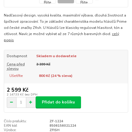
Nadčasový design, vysoká kvalita, maximální výbava, dlouhá životnost a
špičkové zpracování. To je základní charakteristika modelu hlásičů Prime
od české značky Zfish. U hlásičů lze klasicky regulovat hlasitost, tón a
citlivost. Navíc je možné vybírat až ze 7 různých barevných diod.
celý
popis
Dostupnost
Skladem u dodavatele
Cena před
3 399 Kč
slevou
Ušetříte
800 Kč (
24
% sleva)
2 599 Kč
2 147,93 Kč
bez DPH
Přidat do košíku
Číslo produktu:
ZF-1224
EAN kód:
8506156021224
Výrobce:
ZFISH