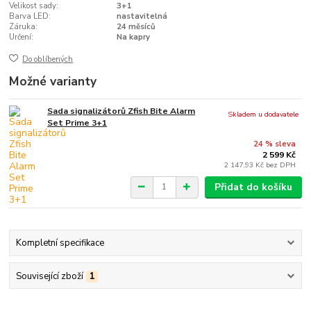
Velikost sady:
3+1
Barva LED:
nastavitelná
Záruka:
24 měsíců
Určení:
Na kapry
Do oblíbených
Možné varianty
Sada signalizátorů Zfish Bite Alarm
Skladem u dodavatele
Set Prime 3+1
24 % sleva
2 599 Kč
2 147,93 Kč
bez DPH
Přidat do košíku
Kompletní specifikace
Související zboží
1