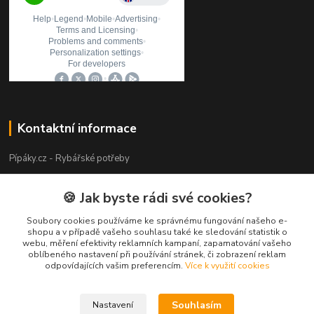
Kontaktní informace
Pípáky.cz - Rybářské potřeby
Zákaznická podpora
🍪 Jak byste rádi své cookies?
+420 777 789 055
(Po-Pá 9:00-18:00)
Soubory cookies používáme ke správnému fungování našeho e-
shopu a v případě vašeho souhlasu také ke sledování statistik o
webu, měření efektivity reklamních kampaní, zapamatování vašeho
info@pipaky.cz
oblíbeného nastavení při používání stránek, či zobrazení reklam
odpovídajících vašim preferencím.
Více k využití cookies
Souhlasím
Nastavení