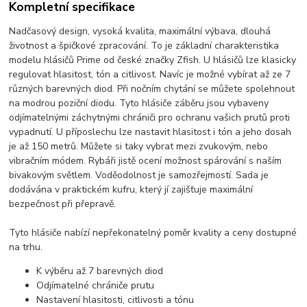
Kompletní specifikace
Nadčasový design, vysoká kvalita, maximální výbava, dlouhá
životnost a špičkové zpracování. To je základní charakteristika
modelu hlásičů Prime od české značky Zfish. U hlásičů lze klasicky
regulovat hlasitost, tón a citlivost. Navíc je možné vybírat až ze 7
různých barevných diod. Při nočním chytání se můžete spolehnout
na modrou poziční diodu. Tyto hlásiče záběru jsou vybaveny
odjímatelnými záchytnými chrániči pro ochranu vašich prutů proti
vypadnutí. U příposlechu lze nastavit hlasitost i tón a jeho dosah
je až 150 metrů. Můžete si taky vybrat mezi zvukovým, nebo
vibračním módem. Rybáři jistě ocení možnost spárování s naším
bivakovým světlem. Voděodolnost je samozřejmostí. Sada je
dodávána v praktickém kufru, který jí zajišťuje maximální
bezpečnost při přepravě.
Tyto hlásiče nabízí nepřekonatelný poměr kvality a ceny dostupné
na trhu.
K výběru až 7 barevných diod
Odjímatelné chrániče prutu
Nastavení hlasitosti, citlivosti a tónu