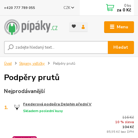
0
ks
CZK
+420 777 789 055
za
0 Kč
Menu
Hledat
Úvod
Stojany, vidličky
Podpěry prutů
Podpěry prutů
Nejprodávanější
Feederová podpěra Delphin přední V
1.
Skladem poslední kusy
116 Kč
10 % sleva
104 Kč
85,95 Kč bez DPH