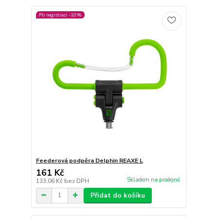
Po registraci -10%
Feederová podpěra Delphin REAXE L
161 Kč
Skladem na prodejně
133,06 Kč
bez DPH
Přidat do košíku