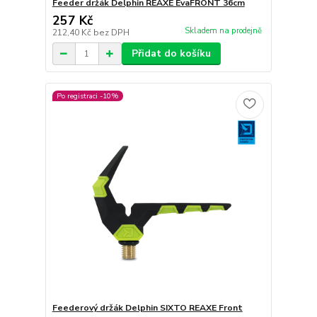
Feeder držák Delphin REAXE EvaFRONT 36cm
257 Kč
Skladem na prodejně
212,40 Kč
bez DPH
Přidat do košíku
Po registraci -10%
Feederový držák Delphin SIXTO REAXE Front