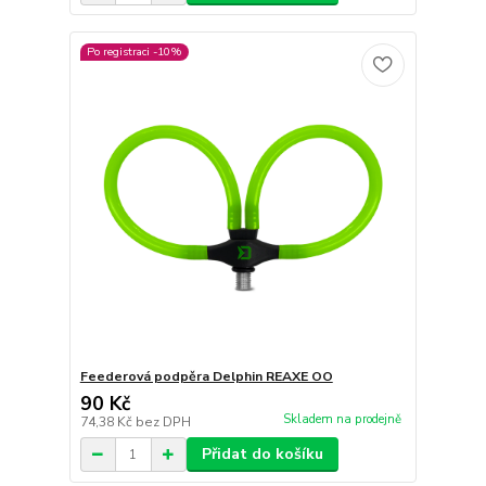
Po registraci -10%
Feederová podpěra Delphin REAXE OO
90 Kč
Skladem na prodejně
74,38 Kč
bez DPH
Přidat do košíku