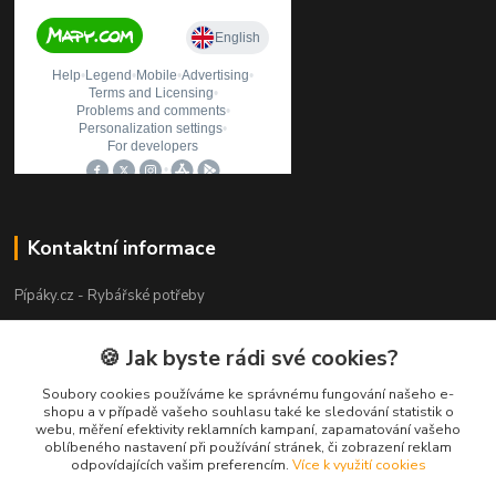
Kontaktní informace
Pípáky.cz - Rybářské potřeby
Zákaznická podpora
🍪 Jak byste rádi své cookies?
+420 777 789 055
(Po-Pá 9:00-18:00)
Soubory cookies používáme ke správnému fungování našeho e-
shopu a v případě vašeho souhlasu také ke sledování statistik o
webu, měření efektivity reklamních kampaní, zapamatování vašeho
info@pipaky.cz
oblíbeného nastavení při používání stránek, či zobrazení reklam
odpovídajících vašim preferencím.
Více k využití cookies