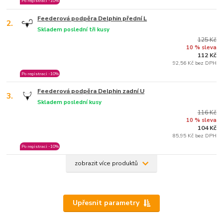
Po registraci -10%
Feederová podpěra Delphin přední L
2.
Skladem poslední tři kusy
125 Kč
10 % sleva
112 Kč
92,56 Kč bez DPH
Po registraci -10%
Feederová podpěra Delphin zadní U
3.
Skladem poslední kusy
116 Kč
10 % sleva
104 Kč
85,95 Kč bez DPH
Po registraci -10%
zobrazit více produktů
Upřesnit parametry