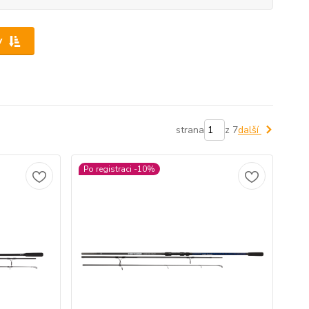
y
strana
z 7
další
Po registraci -10%