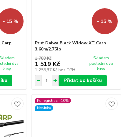
- 15 %
- 15 %
 Carp
Prut Daiwa Black Widow XT Carp
3,60m/2.75lb
Skladem
1 789 Kč
Skladem
1 519 Kč
slední dva
poslední dva
kusy
kusy
1 255,37 Kč
bez DPH
šíku
Přidat do košíku
Po registraci -10%
Novinka