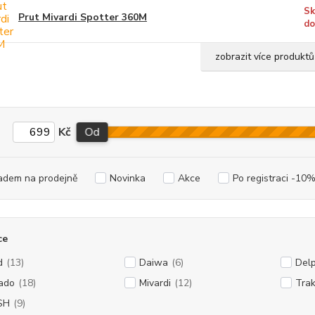
Sk
Prut Mivardi Spotter 360M
do
zobrazit více produktů
Kč
Od
adem na prodejně
Novinka
Akce
Po registraci -10
ce
d
(13)
Daiwa
(6)
Delp
ado
(18)
Mivardi
(12)
Trak
SH
(9)