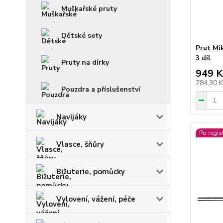
Muškařské pruty
Dětské sety
Prut Mi
3 díl
Pruty na dírky
949 K
784,30 
Pouzdra a příslušenství
Navijáky
Po regis
Vlasce, šňůry
Bižuterie, pomůcky
Vylovení, vážení, péče