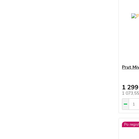
Prut Mi
1 299
1 073,5
Po regis