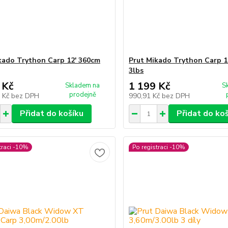
kado Trython Carp 12' 360cm
Prut Mikado Trython Carp 1
3lbs
 Kč
1 199 Kč
Skladem na
S
prodejně
0 Kč
bez DPH
990,91 Kč
bez DPH
Přidat do košíku
Přidat do ko
traci -10%
Po registraci -10%