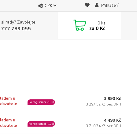
Přihlášení
CZK
 si rady? Zavolejte.
0
ks
za
0 Kč
 777 789 055
3 990 Kč
ladem u
Po registraci -10%
davatele
3 297,52 Kč bez DPH
4 490 Kč
ladem u
Po registraci -10%
davatele
3 710,74 Kč bez DPH