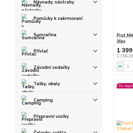
Návnady, nástrahy
Pomůcky k zakrmovaní
Sumcařina
Prut Mi
3lbs
1 399
Přívlač
1 156,2
Závodní sedačky
Tašky, obaly
Po regis
Camping
Přepravní vozíky
Čelovky, světla