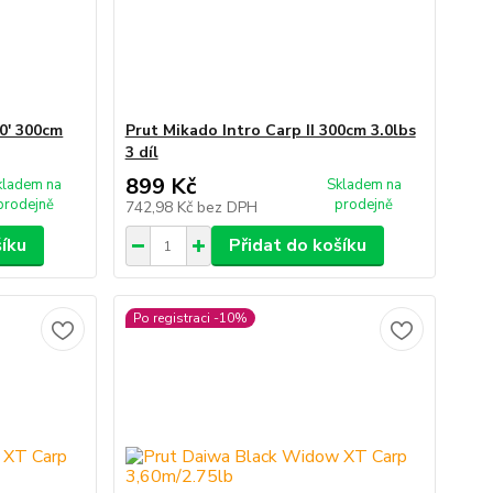
0' 300cm
Prut Mikado Intro Carp II 300cm 3.0lbs
3 díl
899 Kč
kladem na
Skladem na
prodejně
prodejně
742,98 Kč
bez DPH
šíku
Přidat do košíku
Po registraci -10%