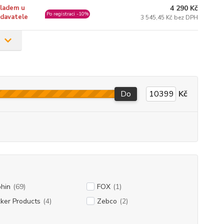
4 290 Kč
ladem u
Po registraci -10%
davatele
3 545,45 Kč bez DPH
Do
Kč
%
hin
(69)
FOX
(1)
ker Products
(4)
Zebco
(2)