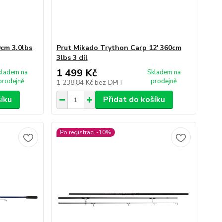
0cm 3.0lbs
Prut Mikado Trython Carp 12' 360cm
3lbs 3 díl
1 499 Kč
kladem na
Skladem na
prodejně
prodejně
1 238,84 Kč
bez DPH
šíku
Přidat do košíku
Po registraci -10%