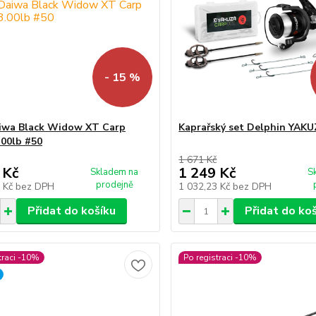
- 15 %
iwa Black Widow XT Carp
Kaprařský set Delphin YAKU
.00lb #50
1 671 Kč
 Kč
1 249 Kč
Skladem na
S
prodejně
4 Kč
bez DPH
1 032,23 Kč
bez DPH
Přidat do košíku
Přidat do ko
traci -10%
Po registraci -10%