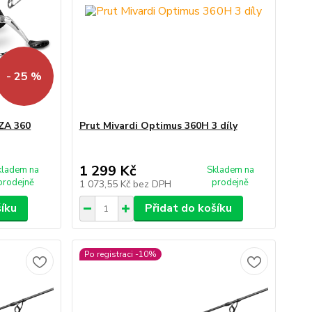
- 25 %
ZA 360
Prut Mivardi Optimus 360H 3 díly
1 299 Kč
kladem na
Skladem na
prodejně
prodejně
1 073,55 Kč
bez DPH
šíku
Přidat do košíku
Po registraci -10%