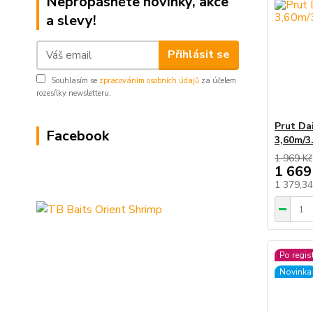
Nepropásněte novinky, akce
a slevy!
Přihlásit se
Souhlasím se
zpracováním osobních údajů
za účelem
rozesílky newsletteru.
Prut Da
Facebook
3,60m/3
1 969 Kč
1 669
1 379,3
Po regis
Novinka