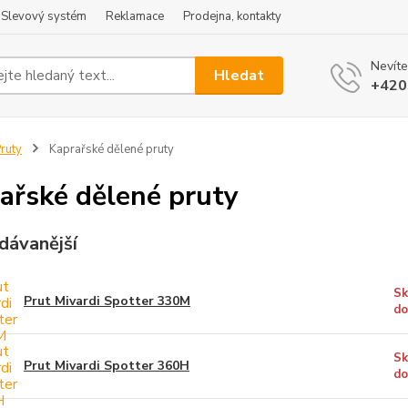
Slevový systém
Reklamace
Prodejna, kontakty
Nevíte
Hledat
+420
ruty
Kaprařské dělené pruty
ařské dělené pruty
dávanější
Sk
Prut Mivardi Spotter 330M
do
Sk
Prut Mivardi Spotter 360H
do