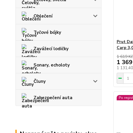
Oblečení
Tyčové bójky
Prut Da
Carp 3,
Zavážecí lodičky
1 619 Kč
1 369
Sonary, echoloty
1 131,4
Čluny
Zabezpečení auta
Po regis