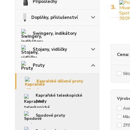
Příposlechy
3.
Doplňky, příslušenství
Swingery, indikátory
Stojany, vidličky
Cena:
Pruty
Skl
Kaprařské dělené pruty
Kaprařské teleskopické
Výrob
pruty
Avi
Spodové pruty
Mik
ZFI