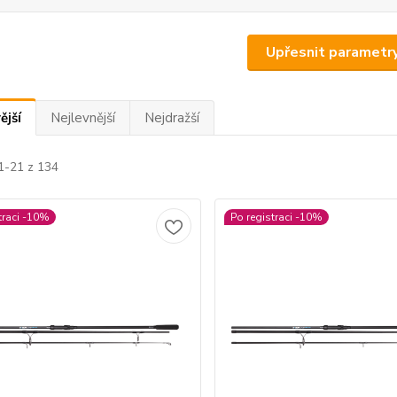
Upřesnit parametr
ější
Nejlevnější
Nejdražší
1-21 z 134
traci -10%
Po registraci -10%