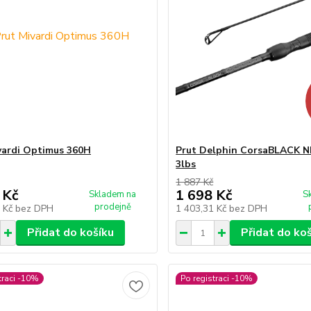
vardi Optimus 360H
Prut Delphin CorsaBLACK 
3lbs
1 887 Kč
 Kč
1 698 Kč
Skladem na
S
prodejně
5 Kč
bez DPH
1 403,31 Kč
bez DPH
Přidat do košíku
Přidat do ko
traci -10%
Po registraci -10%