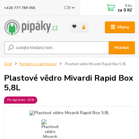
0
ks
CZK
+420 777 789 055
za
0 Kč
Menu
Hledat
Úvod
Pomůcky k zakrmovaní
Plastové vědro Mivardi Rapid Box 5,8L
Plastové vědro Mivardi Rapid Box
5,8L
Po registraci -10%