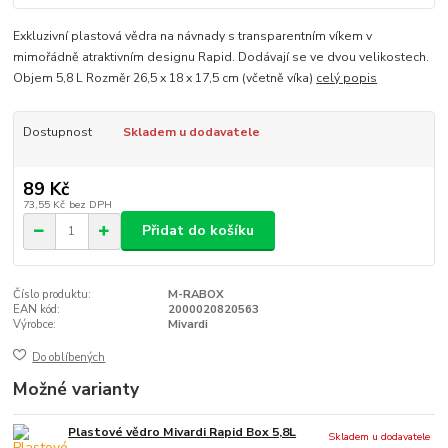
Exkluzivní plastová vědra na návnady s transparentním víkem v
mimořádně atraktivním designu Rapid. Dodávají se ve dvou velikostech.
Objem 5,8 L Rozměr 26,5 x 18 x 17,5 cm (včetně víka)
celý popis
Dostupnost
Skladem u dodavatele
89 Kč
73,55 Kč
bez DPH
Přidat do košíku
Číslo produktu:
M-RABOX
EAN kód:
2000020820563
Výrobce:
Mivardi
Do oblíbených
Možné varianty
Plastové vědro Mivardi Rapid Box 5,8L
Skladem u dodavatele