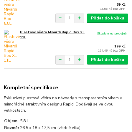
89 Kč
73,55 Kč
bez DPH
Přidat do košíku
Plastové vědro Mivardi Rapid Box XL
Skladem na prodejně
11L
199 Kč
164,46 Kč
bez DPH
Přidat do košíku
Kompletní specifikace
Exkluzivní plastová vědra na návnady s transparentním víkem v
mimořádně atraktivním designu Rapid. Dodávají se ve dvou
velikostech.
Objem
5,8 L
Rozměr
26,5 x 18 x 17,5 cm (včetně víka)