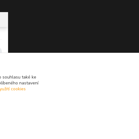
 souhlasu také ke
blíbeného nastavení
yužití cookies
Vytvořeno na
Eshop-rychle.cz