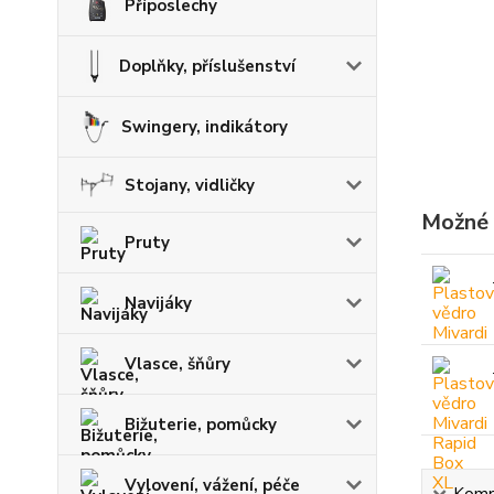
Příposlechy
Doplňky, příslušenství
Swingery, indikátory
Stojany, vidličky
Možné 
Pruty
Navijáky
Vlasce, šňůry
Bižuterie, pomůcky
Vylovení, vážení, péče