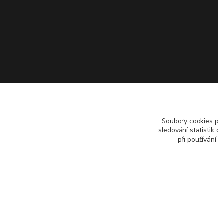
Soubory cookies 
sledování statisti
při používání
Copyright 2018 - 2026 © Pípáky.cz