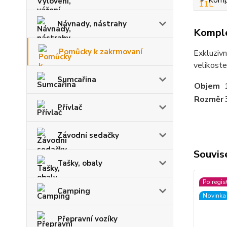
Kompl
Návnady, nástrahy
Komple
Pomůcky k zakrmovaní
Exkluzivn
velikoste
Sumcařina
Objem
Rozměr
Přívlač
Závodní sedačky
Souvise
Tašky, obaly
Po regis
Camping
Novinka
Přepravní vozíky