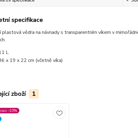
etní specifikace
Sou
tní specifikace
í plastová vědra na návnady s transparentním víkem v mimořádně
ch.
11 L
36 x 19 x 22 cm (včetně víka)
jící zboží
1
traci -10%