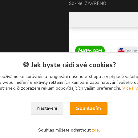
So-Ne: ZAVŘENO
🍪 Jak byste rádi své cookies?
používáme ke správnému fungování našeho e-shopu a v případě vašeho
k o webu, měření efektivity reklamních kampaní, zapamatování vašeho o
 stránek, či zobrazení reklam odpovídajících vašim preferencím.
Více k v
Souhlasím
Nastavení
Souhlas můžete odmítnout
zde
.