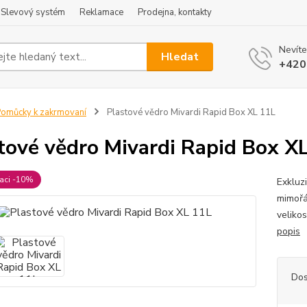
Slevový systém
Reklamace
Prodejna, kontakty
Nevíte
Hledat
+420
omůcky k zakrmovaní
Plastové vědro Mivardi Rapid Box XL 11L
tové vědro Mivardi Rapid Box X
raci -10%
Exkluz
mimořá
veliko
popis
Dos