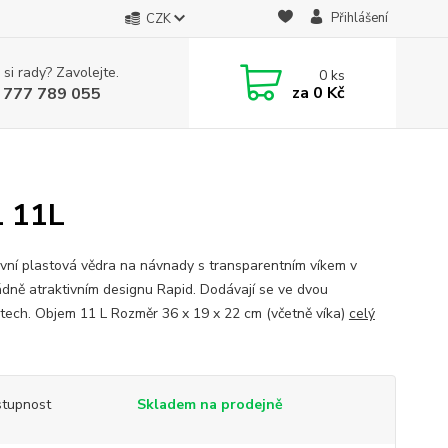
Přihlášení
CZK
 si rady? Zavolejte.
0
ks
za
0 Kč
 777 789 055
L 11L
ivní plastová vědra na návnady s transparentním víkem v
dně atraktivním designu Rapid. Dodávají se ve dvou
stech. Objem 11 L Rozměr 36 x 19 x 22 cm (včetně víka)
celý
tupnost
Skladem na prodejně