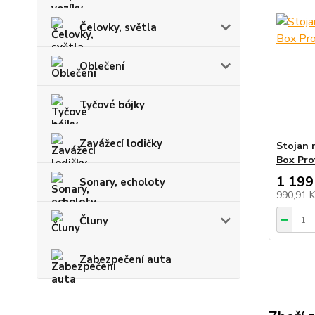
Čelovky, světla
Oblečení
Tyčové bójky
Zavážecí lodičky
Stojan 
Box Prof
1 199
Sonary, echoloty
990,91 
Čluny
Zabezpečení auta