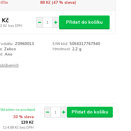
tříte
88 Kč (
47
% sleva)
 Kč
Přidat do košíku
82 Kč
bez DPH
roduktu:
Z0960013
EAN kód:
5056317767940
e:
Zebco
Hmotnost:
2,2 g
t:
Ano
oblíbených
Skladem na prodejně
Přidat do košíku
30 % sleva
139 Kč
114,88 Kč
bez DPH