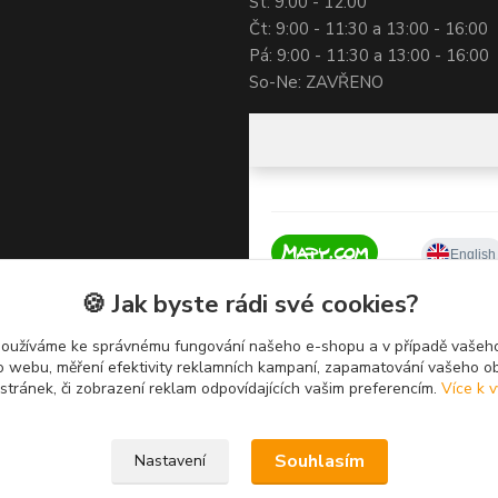
St: 9:00 - 12:00
Čt: 9:00 - 11:30 a 13:00 - 16:00
Pá: 9:00 - 11:30 a 13:00 - 16:00
So-Ne: ZAVŘENO
🍪 Jak byste rádi své cookies?
používáme ke správnému fungování našeho e-shopu a v případě vašeho
k o webu, měření efektivity reklamních kampaní, zapamatování vašeho o
 stránek, či zobrazení reklam odpovídajících vašim preferencím.
Více k v
Souhlasím
Nastavení