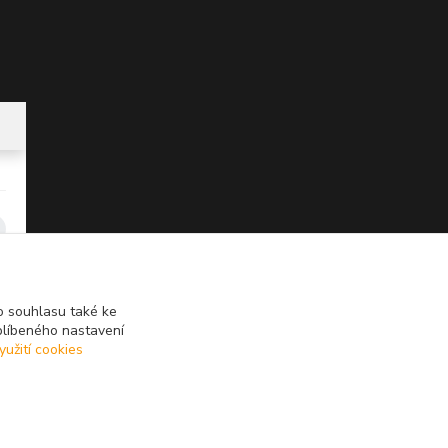
 souhlasu také ke
blíbeného nastavení
yužití cookies