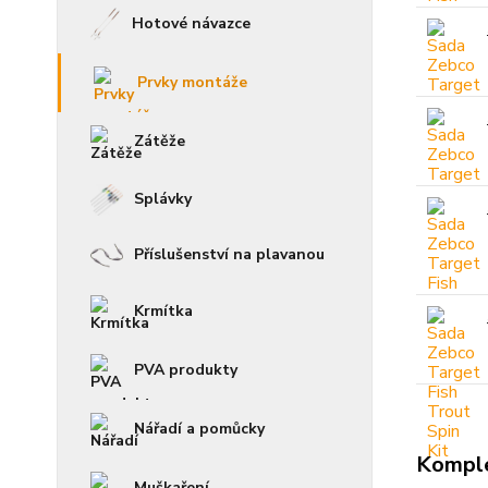
Hotové návazce
Prvky montáže
Zátěže
Splávky
Příslušenství na plavanou
Krmítka
PVA produkty
Nářadí a pomůcky
Komple
Muškaření