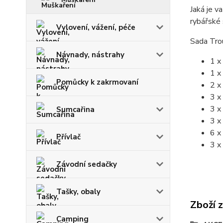
Jaká je v
rybářské 
Vylovení, vážení, péče
Sada Trou
Návnady, nástrahy
1 x
1 x
Pomůcky k zakrmovaní
2 x
3 x
3 x
Sumcařina
3 x
6 x
Přívlač
3 x
Závodní sedačky
Tašky, obaly
Zboží 
Camping