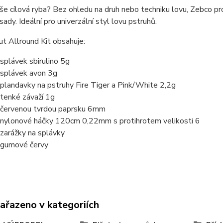
aše cílová ryba? Bez ohledu na druh nebo techniku ​​lovu, Zebco 
sady. Ideální pro univerzální styl lovu pstruhů.
t Allround Kit obsahuje:
 splávek sbirulino 5g
 splávek avon 3g
 plandavky na pstruhy Fire Tiger a Pink/White 2,2g
 tenké závaží 1g
 červenou tvrdou paprsku 6mm
 nylonové háčky 120cm 0,22mm s protihrotem velikosti 6
 zarážky na splávky
 gumové červy
zařazeno v kategoriích