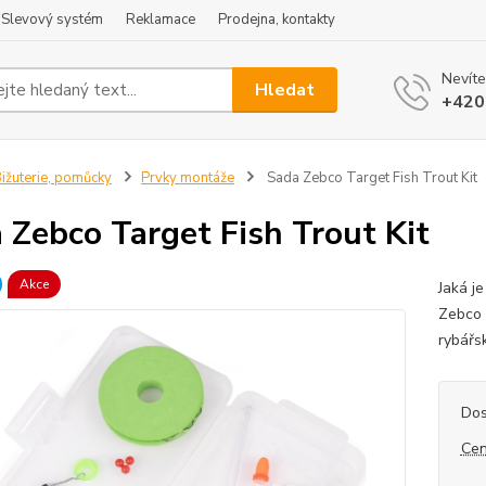
Slevový systém
Reklamace
Prodejna, kontakty
Nevíte
Hledat
+420
ižuterie, pomůcky
Prvky montáže
Sada Zebco Target Fish Trout Kit
 Zebco Target Fish Trout Kit
Akce
Jaká je
Zebco 
rybářsk
Dos
Cen