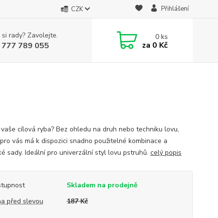
Přihlášení
CZK
 si rady? Zavolejte.
0
ks
za
0 Kč
 777 789 055
 vaše cílová ryba? Bez ohledu na druh nebo techniku ​​lovu,
pro vás má k dispozici snadno použitelné kombinace a
é sady. Ideální pro univerzální styl lovu pstruhů.
celý popis
tupnost
Skladem na prodejně
a před slevou
187 Kč