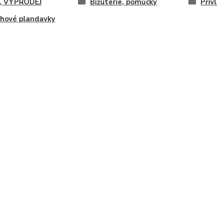
, VÝPRODEJ
Bižuterie, pomůcky
Přív
hové plandavky