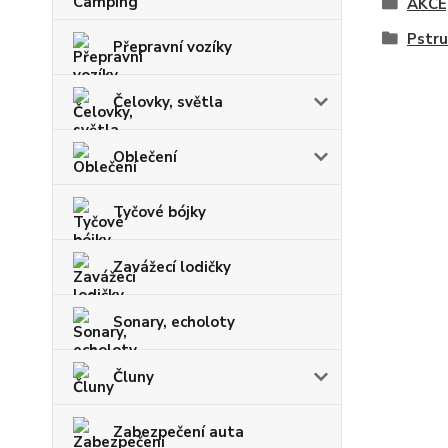
AKCE
Pstru
Přepravní vozíky
Čelovky, světla
Oblečení
Tyčové bójky
Zavážecí lodičky
Sonary, echoloty
Čluny
Zabezpečení auta