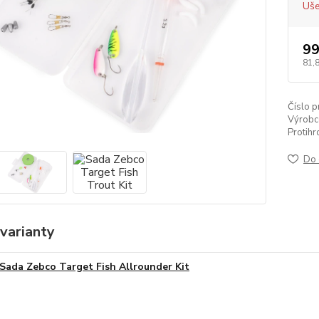
Uše
99
81,
Číslo p
Výrobc
Protihro
Do 
varianty
Sada Zebco Target Fish Allrounder Kit