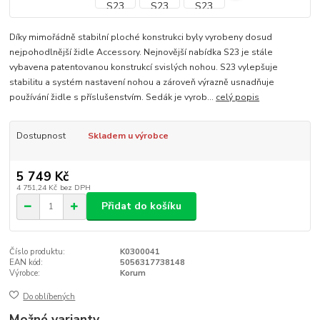
Díky mimořádně stabilní ploché konstrukci byly vyrobeny dosud
nejpohodlnější židle Accessory. Nejnovější nabídka S23 je stále
vybavena patentovanou konstrukcí svislých nohou. S23 vylepšuje
stabilitu a systém nastavení nohou a zároveň výrazně usnadňuje
používání židle s příslušenstvím. Sedák je vyrob...
celý popis
Dostupnost
Skladem u výrobce
5 749 Kč
4 751,24 Kč
bez DPH
Přidat do košíku
Číslo produktu:
K0300041
EAN kód:
5056317738148
Výrobce:
Korum
Do oblíbených
Možné varianty