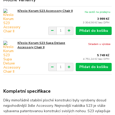
Křeslo Korum S23 Accessory Chair II
Na cestě na prodejnu
3 999 Kč
3 304,96 Kč
bez DPH
Přidat do košíku
Křeslo Korum S23 Supa Deluxe
Skladem u výrobce
Accessory Chair II
5 749 Kč
4 751,24 Kč
bez DPH
Přidat do košíku
Kompletní specifikace
Díky mimořádně stabilní ploché konstrukci byly vyrobeny dosud
nejpohodlnější židle Accessory. Nejnovější nabídka S23 je stále
vybavena patentovanou konstrukcí svislých nohou. S23 vylepšuje