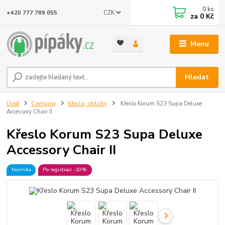
0
ks
CZK
+420 777 789 055
za
0 Kč
Menu
Hledat
Úvod
Camping
Křesla, stoličky
Křeslo Korum S23 Supa Deluxe
Accessory Chair II
Křeslo Korum S23 Supa Deluxe
Accessory Chair II
Novinka
Po registraci -10%