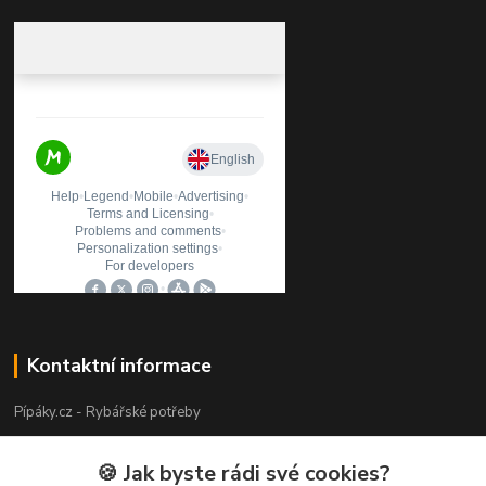
Kontaktní informace
Pípáky.cz - Rybářské potřeby
Zákaznická podpora
🍪 Jak byste rádi své cookies?
+420 777 789 055