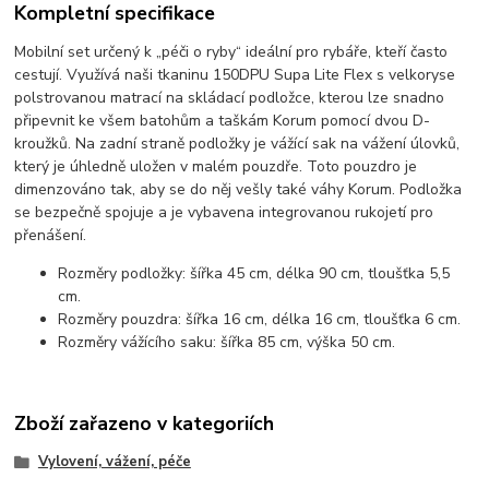
Kompletní specifikace
Mobilní set určený k „péči o ryby“ ideální pro rybáře, kteří často
cestují. Využívá naši tkaninu 150DPU Supa Lite Flex s velkoryse
polstrovanou matrací na skládací podložce, kterou lze snadno
připevnit ke všem batohům a taškám Korum pomocí dvou D-
kroužků. Na zadní straně podložky je vážící sak na vážení úlovků,
který je úhledně uložen v malém pouzdře. Toto pouzdro je
dimenzováno tak, aby se do něj vešly také váhy Korum. Podložka
se bezpečně spojuje a je vybavena integrovanou rukojetí pro
přenášení.
Rozměry podložky: šířka 45 cm, délka 90 cm, tloušťka 5,5
cm.
Rozměry pouzdra: šířka 16 cm, délka 16 cm, tloušťka 6 cm.
Rozměry vážícího saku: šířka 85 cm, výška 50 cm.
Zboží zařazeno v kategoriích
Vylovení, vážení, péče