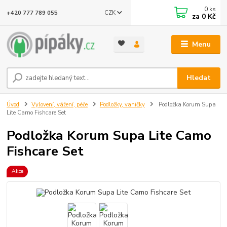
0
ks
CZK
+420 777 789 055
za
0 Kč
Menu
Hledat
Úvod
Vylovení, vážení, péče
Podložky, vaničky
Podložka Korum Supa
Lite Camo Fishcare Set
Podložka Korum Supa Lite Camo
Fishcare Set
Akce