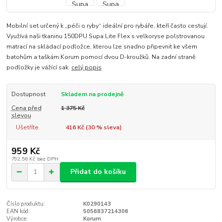
Mobilní set určený k „péči o ryby“ ideální pro rybáře, kteří často cestují.
Využívá naši tkaninu 150DPU Supa Lite Flex s velkoryse polstrovanou
matrací na skládací podložce, kterou lze snadno připevnit ke všem
batohům a taškám Korum pomocí dvou D-kroužků. Na zadní straně
podložky je vážící sak.
celý popis
Dostupnost
Skladem na prodejně
Cena před
1 375 Kč
slevou
Ušetříte
416 Kč (
30
% sleva)
959 Kč
792,56 Kč
bez DPH
Přidat do košíku
Číslo produktu:
K0290143
EAN kód:
5056837214306
Výrobce:
Korum