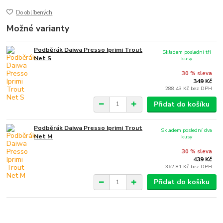
Do oblíbených
Možné varianty
Podběrák Daiwa Presso Iprimi Trout
Skladem poslední tři
Net S
kusy
30 % sleva
349 Kč
288,43 Kč
bez DPH
Přidat do košíku
Podběrák Daiwa Presso Iprimi Trout
Skladem poslední dva
Net M
kusy
30 % sleva
439 Kč
362,81 Kč
bez DPH
Přidat do košíku