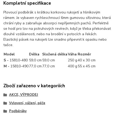
Kompletní specifikace
Plovoucí podběrák s krátkou korkovou rukojetí a hliníkovým
rámem. Je vybaven rychleschnoucí 6mm gumovou síťovinou, která
chrání ryby a zabraňuje absorpci nepříjemných pachů. Perfektně
se hodí pro lov na pstruhových revírech, když je třeba překonávat
dlouhé vzdálenosti, nebo na brodění v potocích a řekách.
Elastický pásek na rukojeti lze snadno připevnit k opasku nebo
tašce.
Model
Délka
Složená délka
Váha
Rozměr
S -
15810-480
59,0 cm
59,0 cm
250 g
40 x 30 cm
M -
15810-490
77,0 cm
77,0 cm
400 g
55 x 45 cm
Zboží zařazeno v kategoriích
AKCE, VÝPRODEJ
Vylovení, vážení, péče
Podběráky