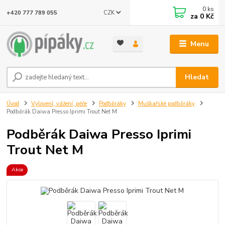
0
ks
CZK
+420 777 789 055
za
0 Kč
Menu
Hledat
Úvod
Vylovení, vážení, péče
Podběráky
Muškařské podběráky
Podběrák Daiwa Presso Iprimi Trout Net M
Podběrák Daiwa Presso Iprimi
Trout Net M
Akce