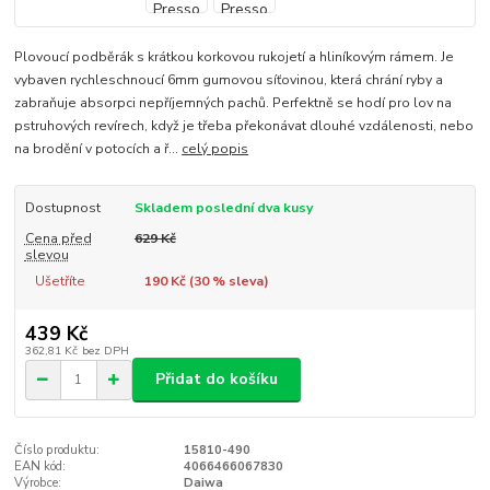
Plovoucí podběrák s krátkou korkovou rukojetí a hliníkovým rámem. Je
vybaven rychleschnoucí 6mm gumovou síťovinou, která chrání ryby a
zabraňuje absorpci nepříjemných pachů. Perfektně se hodí pro lov na
pstruhových revírech, když je třeba překonávat dlouhé vzdálenosti, nebo
na brodění v potocích a ř...
celý popis
Dostupnost
Skladem poslední dva kusy
Cena před
629 Kč
slevou
Ušetříte
190 Kč (
30
% sleva)
439 Kč
362,81 Kč
bez DPH
Přidat do košíku
Číslo produktu:
15810-490
EAN kód:
4066466067830
Výrobce:
Daiwa