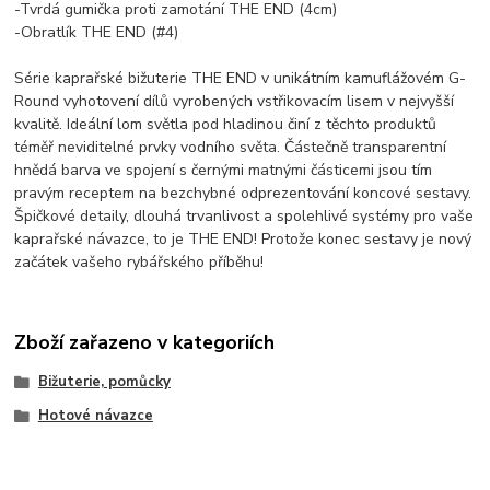
-Tvrdá gumička proti zamotání THE END (4cm)
-Obratlík THE END (#4)
Série kaprařské bižuterie THE END v unikátním kamuflážovém G-
Round vyhotovení dílů vyrobených vstřikovacím lisem v nejvyšší
kvalitě. Ideální lom světla pod hladinou činí z těchto produktů
téměř neviditelné prvky vodního světa. Částečně transparentní
hnědá barva ve spojení s černými matnými částicemi jsou tím
pravým receptem na bezchybné odprezentování koncové sestavy.
Špičkové detaily, dlouhá trvanlivost a spolehlivé systémy pro vaše
kaprařské návazce, to je THE END! Protože konec sestavy je nový
začátek vašeho rybářského příběhu!
Zboží zařazeno v kategoriích
Bižuterie, pomůcky
Hotové návazce