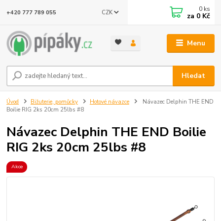
0
ks
CZK
+420 777 789 055
za
0 Kč
Menu
Hledat
Úvod
Bižuterie, pomůcky
Hotové návazce
Návazec Delphin THE END
Boilie RIG 2ks 20cm 25lbs #8
Návazec Delphin THE END Boilie
RIG 2ks 20cm 25lbs #8
Akce