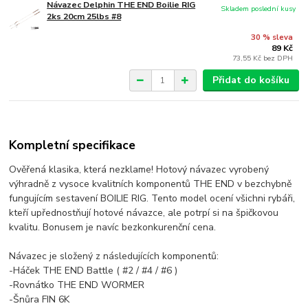
Návazec Delphin THE END Boilie RIG
Skladem poslední kusy
2ks 20cm 25lbs #8
30 % sleva
89 Kč
73,55 Kč
bez DPH
Přidat do košíku
Kompletní specifikace
Ověřená klasika, která nezklame! Hotový návazec vyrobený
výhradně z vysoce kvalitních komponentů THE END v bezchybně
fungujícím sestavení BOILIE RIG. Tento model ocení všichni rybáři,
kteří upřednostňují hotové návazce, ale potrpí si na špičkovou
kvalitu. Bonusem je navíc bezkonkurenční cena.
Návazec je složený z následujících komponentů:
-Háček THE END Battle ( #2 / #4 / #6 )
-Rovnátko THE END WORMER
-Šnůra FIN 6K