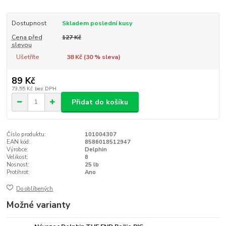
Dostupnost
Skladem poslední kusy
Cena před
127 Kč
slevou
Ušetříte
38 Kč (
30
% sleva)
89 Kč
73,55 Kč
bez DPH
Přidat do košíku
Číslo produktu:
101004307
EAN kód:
8586018512947
Výrobce:
Delphin
Velikost:
8
Nosnost:
25 lb
Protihrot:
Ano
Do oblíbených
Možné varianty