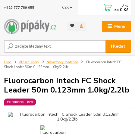
0
ks
CZK
+420 777 789 055
za
0 Kč
Menu
Hledat
Úvod
Vlasce, šňůry
Návazcový materiál
Fluorocarbon Intech FC
Shock Leader 50m 0.123mm 1.0kg/2.2lb
Fluorocarbon Intech FC Shock
Leader 50m 0.123mm 1.0kg/2.2lb
Po registraci -10%