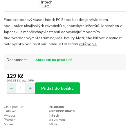
Fluorocarbonový vlasec Intech FC Shock Leader je výsledkem
spolupráce ukrajinských závodníků a japonských inženýrů. Je vyroben v
Japonsku a má všechny vlastnosti odpovídající moderním
fluorocarbonovým vlascům nejvyšší kvality. Mezi jeho klíčové vlastnosti
patří vysoká odolnost vůči oděru a UV záření
celý popis
Dostupnost
Skladem na prodejně
129 Kč
106,61 Kč
bez DPH
Přidat do košíku
Číslo produktu:
IN100300
EAN kód:
4823099100415
Výrobce:
Intech
Průměr:
0,123 mm
Návin:
50 m