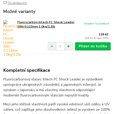
Do oblíbených
Možné varianty
Fluorocarbon Intech FC Shock Leader
Skladem na prodejně
50m 0.123mm 1.0kg/2.2lb
129 Kč
106,61 Kč
bez DPH
Přidat do košíku
Kompletní specifikace
Fluorocarbonový vlasec Intech FC Shock Leader je výsledkem
spolupráce ukrajinských závodníků a japonských inženýrů. Je
vyroben v Japonsku a má všechny vlastnosti odpovídající
moderním fluorocarbonovým vlascům nejvyšší kvality.
Mezi jeho klíčové vlastnosti patří vysoká odolnost vůči oděru a UV
záření, což zajišťuje jeho dlouhověkost. Jelikož je vyroben ze 100%