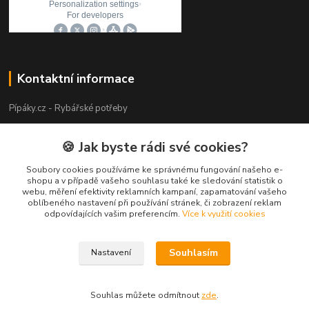
Kontaktní informace
Pípáky.cz - Rybářské potřeby
Zákaznická podpora
🍪 Jak byste rádi své cookies?
+420 777 789 055
(Po-Pá 9:00-18:00)
Soubory cookies používáme ke správnému fungování našeho e-
shopu a v případě vašeho souhlasu také ke sledování statistik o
webu, měření efektivity reklamních kampaní, zapamatování vašeho
info@pipaky.cz
oblíbeného nastavení při používání stránek, či zobrazení reklam
odpovídajících vašim preferencím.
Více k využití cookies
Souhlasím
Nastavení
Copyright 2018 - 2026 © Pípáky.cz
Souhlas můžete odmítnout
zde
.
Vytvořeno na
Eshop-rychle.cz