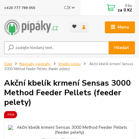
0
ks
CZK
+420 777 789 055
za
0 Kč
Menu
Hledat
Úvod
Návnady, nástrahy
Vnadící směsi
Akční kbelík krmení Sensas
3000 Method Feeder Pellets (feeder pelety)
Akční kbelík krmení Sensas 3000
Method Feeder Pellets (feeder
pelety)
Akce