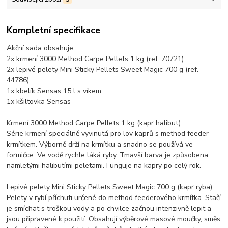
Kompletní specifikace
Akční sada obsahuje:
2x krmení 3000 Method Carpe Pellets 1 kg (ref. 70721)
2x lepivé pelety Mini Sticky Pellets Sweet Magic 700 g (ref.
44786)
1x kbelík Sensas 15 l s víkem
1x kšiltovka Sensas
Krmení 3000 Method Carpe Pellets 1 kg (kapr halibut)
Série krmení speciálně vyvinutá pro lov kaprů s method feeder
krmítkem. Výborně drží na krmítku a snadno se používá ve
formičce. Ve vodě rychle láká ryby. Tmavší barva je způsobena
namletými halibutími peletami. Funguje na kapry po celý rok.
Lepivé pelety Mini Sticky Pellets Sweet Magic 700 g (kapr ryba)
Pelety v rybí příchuti určené do method feederového krmítka. Stačí
je smíchat s troškou vody a po chvilce začnou intenzivně lepit a
jsou připravené k použití. Obsahují výběrové masové moučky, směs