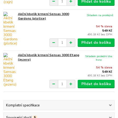
Přidat do košíku
Akční kbelík krmení Sensas 3000
Skladem na prodejně
Gardons (plotice)
54 % sleva
549 Kč
490,18 Kč
bez DPH
Přidat do košíku
Akční kbelík krmení Sensas 3000 Etang
Skladem poslední dva
(jezero)
kusy
54 % sleva
549 Kč
490,18 Kč
bez DPH
Přidat do košíku
Kompletní specifikace
Související zboží
5