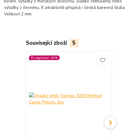
koření, výtažky z mořských živočichů, sladké stimulanty nebo
výtažky z česneku. K atraktivitě přispívá i široká barevná škála.
Velikost 2 mm.
Související zboží
5
Po registraci -10%
Po registraci