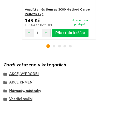
Vnadící směs Sensas 3000 Method Carpe
Pelety Sens
Pellets 1kg
(ryba) 700g
149 Kč
155 Kč
Skladem na
prodejně
133,04 Kč
bez DPH
138,39 Kč
be
Přidat do košíku
Zboží zařazeno v kategoriích
AKCE, VÝPRODEJ
AKCE KRMENÍ
Návnady, nástrahy
Vnadící směsi