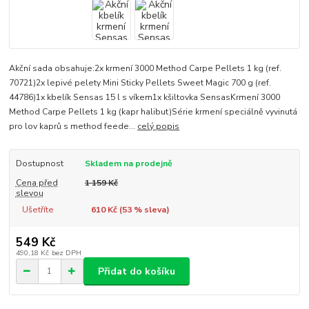
Akční sada obsahuje:2x krmení 3000 Method Carpe Pellets 1 kg (ref.
70721)2x lepivé pelety Mini Sticky Pellets Sweet Magic 700 g (ref.
44786)1x kbelík Sensas 15 l s víkem1x kšiltovka SensasKrmení 3000
Method Carpe Pellets 1 kg (kapr halibut)Série krmení speciálně vyvinutá
pro lov kaprů s method feede...
celý popis
Dostupnost
Skladem na prodejně
Cena před
1 159 Kč
slevou
Ušetříte
610 Kč (
53
% sleva)
549 Kč
490,18 Kč
bez DPH
Přidat do košíku