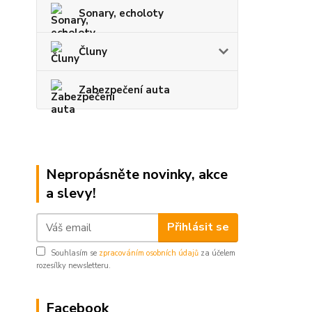
Sonary, echoloty
Čluny
Zabezpečení auta
Nepropásněte novinky, akce
a slevy!
Přihlásit se
Souhlasím se
zpracováním osobních údajů
za účelem
rozesílky newsletteru.
Facebook