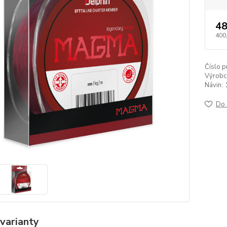
48
400
Číslo p
Výrobc
Návin:
Do 
varianty