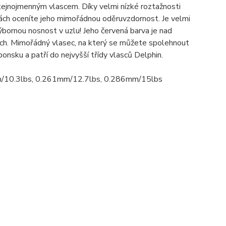
ejnojmenným vlascem. Díky velmi nízké roztažnosti
nkách oceníte jeho mimořádnou oděruvzdornost. Je velmi
ýbornou nosnost v uzlu! Jeho červená barva je nad
rech. Mimořádný vlasec, na který se můžete spolehnout
onsku a patří do nejvyšší třídy vlasců Delphin.
/10.3lbs, 0.261mm/12.7lbs, 0.286mm/15lbs