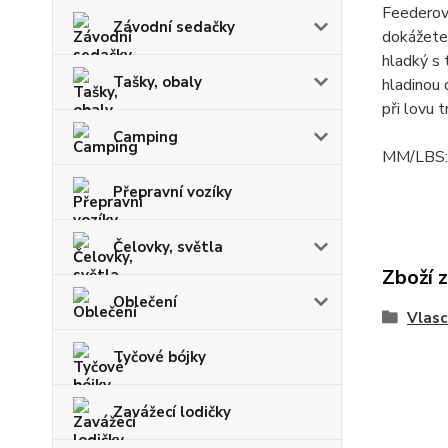
Feederový
Závodní sedačky
dokážete 
hladký s 
Tašky, obaly
hladinou 
při lovu 
Camping
MM/LBS: 
Přepravní vozíky
Čelovky, světla
Zboží 
Oblečení
Vlasc
Tyčové bójky
Zavážecí lodičky