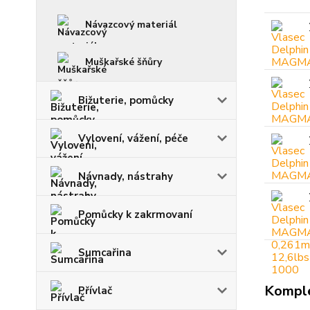
Návazcový materiál
Muškařské šňůry
Bižuterie, pomůcky
Vylovení, vážení, péče
Návnady, nástrahy
Pomůcky k zakrmovaní
Sumcařina
Komple
Přívlač