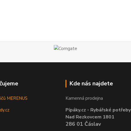
čujeme
Kde nás najdete
Kamenná prodejna
sičů MERENUS
Pípáky.cz - Rybářské potřeby
dy.cz
Nad Rezkovcem 1801
286 01 Čáslav