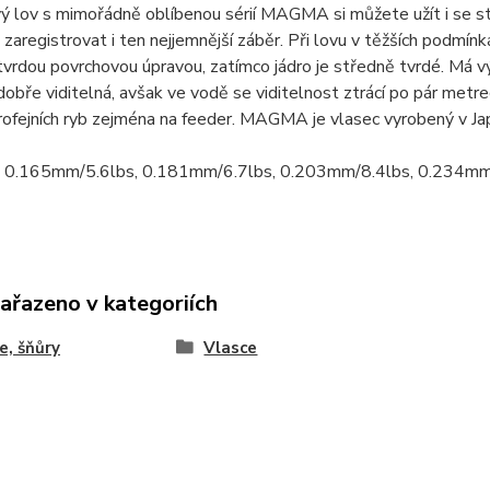
 lov s mimořádně oblíbenou sérií MAGMA si můžete užít i se st
zaregistrovat i ten nejjemnější záběr. Při lovu v těžších podmí
tvrdou povrchovou úpravou, zatímco jádro je středně tvrdé. Má v
dobře viditelná, avšak ve vodě se viditelnost ztrácí po pár met
trofejních ryb zejména na feeder. MAGMA je vlasec vyrobený v Jap
0.165mm/5.6lbs, 0.181mm/6.7lbs, 0.203mm/8.4lbs, 0.234mm
zařazeno v kategoriích
e, šňůry
Vlasce