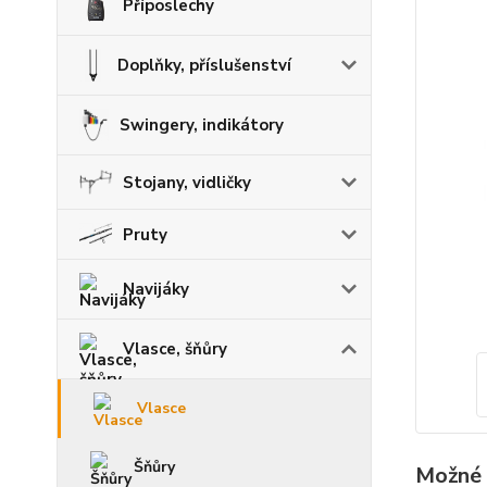
Příposlechy
Doplňky, příslušenství
Swingery, indikátory
Stojany, vidličky
Pruty
Navijáky
Vlasce, šňůry
Vlasce
Šňůry
Možné 