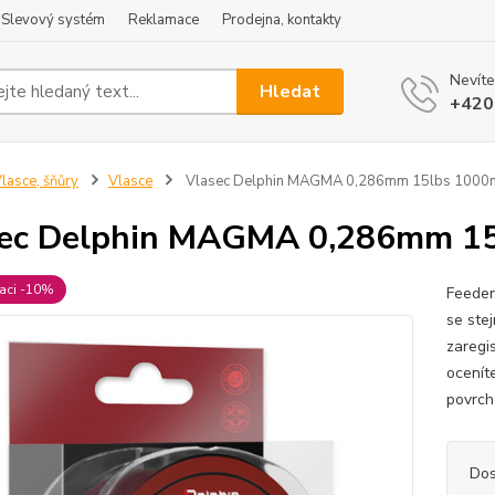
Slevový systém
Reklamace
Prodejna, kontakty
Nevíte
Hledat
+420
lasce, šňůry
Vlasce
Vlasec Delphin MAGMA 0,286mm 15lbs 1000
sec Delphin MAGMA 0,286mm 1
raci -10%
Feeder
se ste
zaregis
ocenít
povrch
Dos