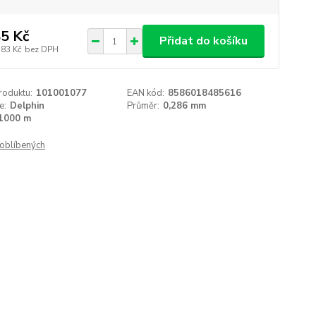
5 Kč
Přidat do košíku
,83 Kč
bez DPH
roduktu:
101001077
EAN kód:
8586018485616
e:
Delphin
Průměr:
0,286 mm
1000 m
oblíbených