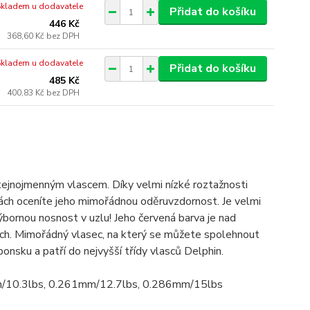
Skladem u dodavatele
Přidat do košíku
446 Kč
368,60 Kč
bez DPH
Skladem u dodavatele
Přidat do košíku
485 Kč
400,83 Kč
bez DPH
ejnojmenným vlascem. Díky velmi nízké roztažnosti
nkách oceníte jeho mimořádnou oděruvzdornost. Je velmi
ýbornou nosnost v uzlu! Jeho červená barva je nad
rech. Mimořádný vlasec, na který se můžete spolehnout
onsku a patří do nejvyšší třídy vlasců Delphin.
/10.3lbs, 0.261mm/12.7lbs, 0.286mm/15lbs