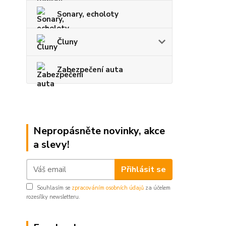
Sonary, echoloty
Čluny
Zabezpečení auta
Nepropásněte novinky, akce
a slevy!
Přihlásit se
Souhlasím se
zpracováním osobních údajů
za účelem
rozesílky newsletteru.