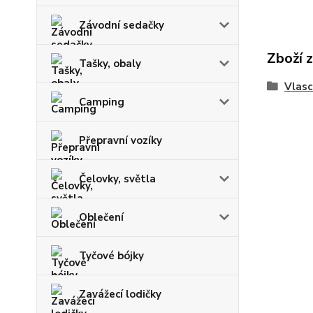
Závodní sedačky
Zboží 
Tašky, obaly
Vlasc
Camping
Přepravní vozíky
Čelovky, světla
Oblečení
Tyčové bójky
Zavážecí lodičky