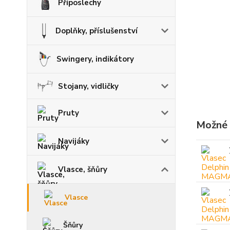
Příposlechy
Doplňky, příslušenství
Swingery, indikátory
Stojany, vidličky
Pruty
Možné 
Navijáky
Vlasce, šňůry
Vlasce
Šňůry