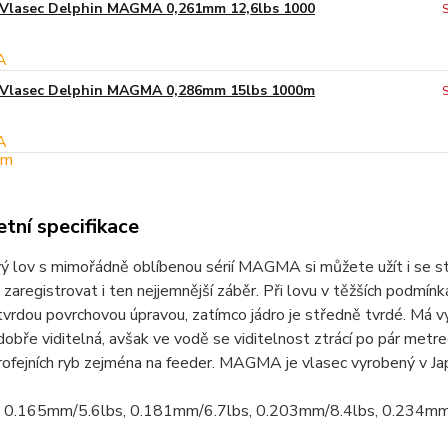
Vlasec Delphin MAGMA 0,261mm 12,6lbs 1000
Vlasec Delphin MAGMA 0,286mm 15lbs 1000m
tní specifikace
 lov s mimořádně oblíbenou sérií MAGMA si můžete užít i se st
zaregistrovat i ten nejjemnější záběr. Při lovu v těžších podmí
tvrdou povrchovou úpravou, zatímco jádro je středně tvrdé. Má v
dobře viditelná, avšak ve vodě se viditelnost ztrácí po pár met
trofejních ryb zejména na feeder. MAGMA je vlasec vyrobený v Jap
0.165mm/5.6lbs, 0.181mm/6.7lbs, 0.203mm/8.4lbs, 0.234mm