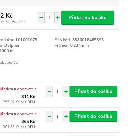
2 Kč
Přidat do košíku
,97 Kč
bez DPH
roduktu:
101001075
EAN kód:
8586018485593
e:
Delphin
Průměr:
0,234 mm
1000 m
oblíbených
Skladem u dodavatele
Přidat do košíku
311 Kč
257,02 Kč
bez DPH
Skladem u dodavatele
Přidat do košíku
365 Kč
301,65 Kč
bez DPH