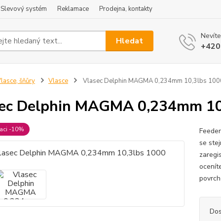
Slevový systém
Reklamace
Prodejna, kontakty
Nevíte
Hledat
+420
lasce, šňůry
Vlasce
Vlasec Delphin MAGMA 0,234mm 10,3lbs 100
ec Delphin MAGMA 0,234mm 10
raci -10%
Feeder
se ste
zaregis
ocenít
povrch
Dos