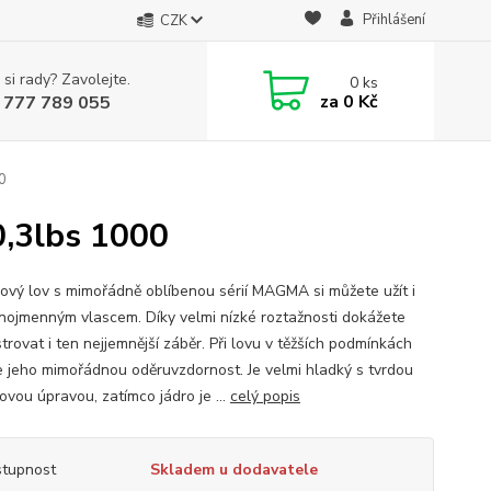
Přihlášení
CZK
 si rady? Zavolejte.
0
ks
za
0 Kč
 777 789 055
0
,3lbs 1000
ový lov s mimořádně oblíbenou sérií MAGMA si můžete užít i
jnojmenným vlascem. Díky velmi nízké roztažnosti dokážete
trovat i ten nejjemnější záběr. Při lovu v těžších podmínkách
e jeho mimořádnou oděruvzdornost. Je velmi hladký s tvrdou
ovou úpravou, zatímco jádro je ...
celý popis
tupnost
Skladem u dodavatele