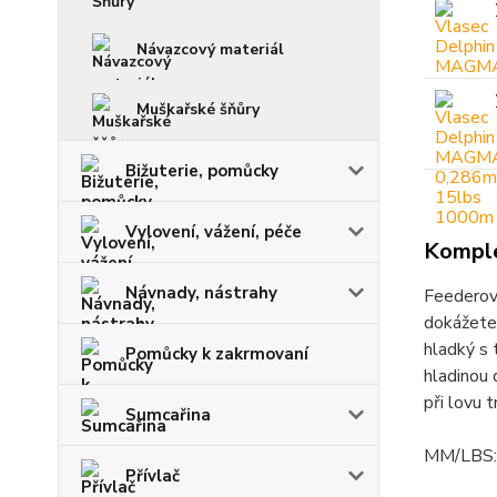
Návazcový materiál
Muškařské šňůry
Bižuterie, pomůcky
Vylovení, vážení, péče
Komple
Návnady, nástrahy
Feederový
dokážete 
hladký s 
Pomůcky k zakrmovaní
hladinou 
při lovu 
Sumcařina
MM/LBS: 
Přívlač