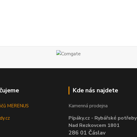
čujeme
Kde nás najdete
Kamenná prodejna
sičů MERENUS
Pípáky.cz - Rybářské potřeby
dy.cz
Nad Rezkovcem 1801
286 01 Čáslav