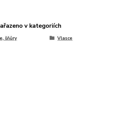
zařazeno v kategoriích
e, šňůry
Vlasce