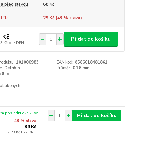
a před slevou
68 Kč
tříte
29 Kč (
43
% sleva)
 Kč
Přidat do košíku
23 Kč
bez DPH
roduktu:
101000983
EAN kód:
8586018481861
e:
Delphin
Průměr:
0,16 mm
50 m
oblíbených
em poslední dva kusy
Přidat do košíku
43 % sleva
39 Kč
32,23 Kč
bez DPH