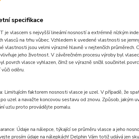
tní specifikace
e vlascem s nejvyšší lineární nosností a extrémně nízkým indexe
h vlasců na trhu vůbec. Vzhledem k uvedené vlastnosti se jemný
 vlastnosti jsou velmi výrazné hlavně v nejtenčích průměrech. O
vlivňuje jeho životnost. V závěrečném procesu výroby byl vlas
yl povrch vlasce vyhlazen, čímž se výrazně snížil součinitel povr
 vůči oděru.
 Limitujícím faktorem nosnosti vlasce je uzel. V případě, že spa
 po uzel a navažte koncovou sestavu od znovu. Způsob, jakým uva
ní uzlu proto provádějte pomalu.
arance: Údaje na nálepce, týkající se průměru vlasce a jeho nosno
ejte prosím údaje na nálepkách! Delphin Vám totiž udává jen sk