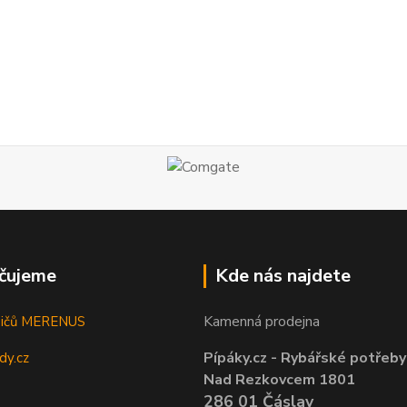
čujeme
Kde nás najdete
Kamenná prodejna
sičů MERENUS
Pípáky.cz - Rybářské potřeby
dy.cz
Nad Rezkovcem 1801
286 01 Čáslav