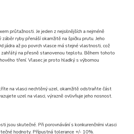
m průtažnosti. Je jeden z nejsilnějších a nejméně
 záběr ryby přenáší okamžitě na špičku prutu. Jeho
d jádra až po povrch vlasce má stejné vlastnosti, což
ec zahřátý na přesně stanovenou teplotu. Během tohoto
chového tření. Vlasec je proto hladký s výbornou
tříte na vlasci nechtěný uzel, okamžitě odstraňte část
zujete uzel na vlasci, výrazně ovlivňuje jeho nosnost.
sti jsou skutečné. Při porovnávání s konkurenčními vlasci
utečné hodnoty. Přípustná tolerance +/- 10%.