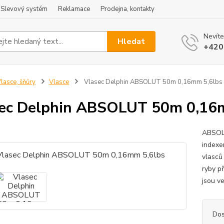
Slevový systém
Reklamace
Prodejna, kontakty
Nevíte
Hledat
+420
lasce, šňůry
Vlasce
Vlasec Delphin ABSOLUT 50m 0,16mm 5,6lbs
ec Delphin ABSOLUT 50m 0,16
ABSOLU
indexe
vlasců
ryby p
jsou ve
Dos