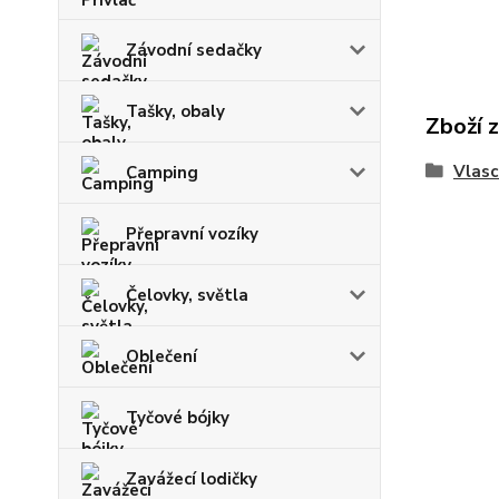
Závodní sedačky
Tašky, obaly
Zboží 
Vlasc
Camping
Přepravní vozíky
Čelovky, světla
Oblečení
Tyčové bójky
Zavážecí lodičky