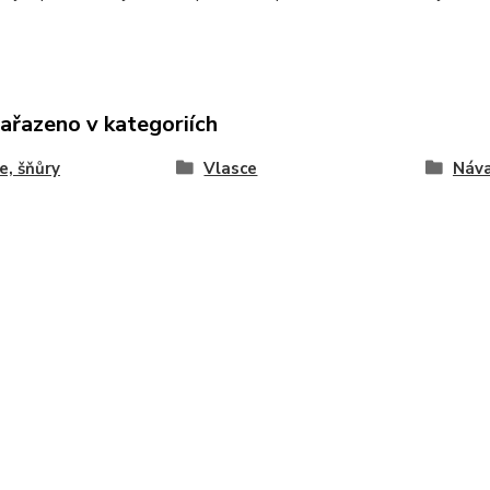
zařazeno v kategoriích
e, šňůry
Vlasce
Náva