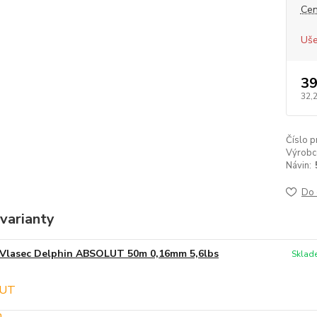
Cen
Uše
39
32,
Číslo p
Výrobc
Návin:
Do 
varianty
Vlasec Delphin ABSOLUT 50m 0,16mm 5,6lbs
Sklad