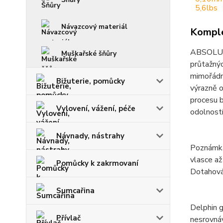
Návazcový materiál
Komple
ABSOLUT j
Muškařské šňůry
průtažnýc
mimořádné
Bižuterie, pomůcky
výrazně o
procesu b
Vylovení, vážení, péče
odolností
Návnady, nástrahy
Poznámka:
vlasce až
Pomůcky k zakrmovaní
Dotahová
Sumcařina
Delphin g
Přívlač
nesrovnáv