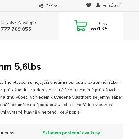
Přihlášení
CZK
 si rady? Zavolejte.
0
ks
za
0 Kč
 777 789 055
mm 5,6lbs
T je vlascem s nejvyšší lineární nosností a extrémně nízkým
m průtažnosti. Je jeden z nejsilnějších a nejméně průtažných
 na trhu vůbec. Vzhledem k uvedené vlastnosti se jemný záběr
řenáší okamžitě na špičku prutu. Jeho mimořádné vlastnosti
lmi výrazné hlavně v nejtenč...
celý popis
tupnost
Skladem poslední dva kusy