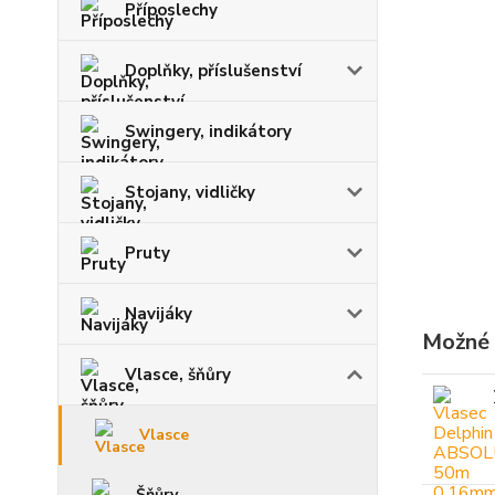
Příposlechy
Doplňky, příslušenství
Swingery, indikátory
Stojany, vidličky
Pruty
Navijáky
Možné 
Vlasce, šňůry
Vlasce
Šňůry