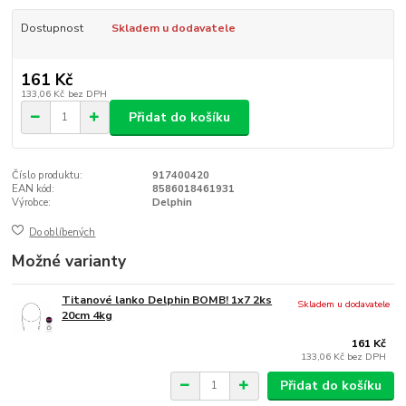
Dostupnost
Skladem u dodavatele
161 Kč
133,06 Kč
bez DPH
Přidat do košíku
Číslo produktu:
917400420
EAN kód:
8586018461931
Výrobce:
Delphin
Do oblíbených
Možné varianty
Titanové lanko Delphin BOMB! 1x7 2ks
Skladem u dodavatele
20cm 4kg
161 Kč
133,06 Kč
bez DPH
Přidat do košíku