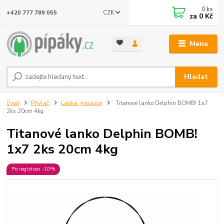
0
ks
CZK
+420 777 789 055
za
0 Kč
Menu
Hledat
Úvod
Přívlač
Lanka, návazce
Titanové lanko Delphin BOMB! 1x7
2ks 20cm 4kg
Titanové lanko Delphin BOMB!
1x7 2ks 20cm 4kg
Po registraci -10%