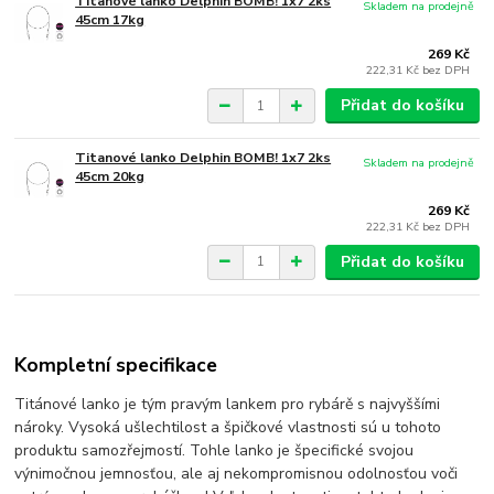
Titanové lanko Delphin BOMB! 1x7 2ks
Skladem na prodejně
45cm 17kg
269 Kč
222,31 Kč
bez DPH
Přidat do košíku
Titanové lanko Delphin BOMB! 1x7 2ks
Skladem na prodejně
45cm 20kg
269 Kč
222,31 Kč
bez DPH
Přidat do košíku
Kompletní specifikace
Titánové lanko je tým pravým lankem pro rybárě s najvyššími
nároky. Vysoká ušlechtilost a špičkové vlastnosti sú u tohoto
produktu samozřejmostí. Tohle lanko je špecifické svojou
výnimočnou jemnosťou, ale aj nekompromisnou odolnosťou voči