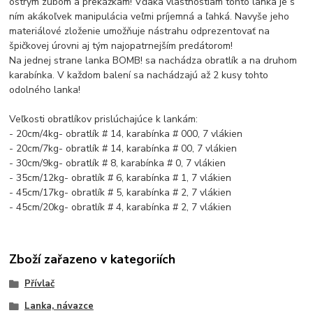
ostrým zubom a prekážkam! Vďaka vlastnostiam tohto lanka je s
ním akákoľvek manipulácia veľmi príjemná a ľahká. Navyše jeho
materiálové zloženie umožňuje nástrahu odprezentovať na
špičkovej úrovni aj tým najopatrnejším predátorom!
Na jednej strane lanka BOMB! sa nachádza obratlík a na druhom
karabínka. V každom balení sa nachádzajú až 2 kusy tohto
odolného lanka!
Veľkosti obratlíkov prislúchajúce k lankám:
- 20cm/4kg- obratlík # 14, karabínka # 000, 7 vlákien
- 20cm/7kg- obratlík # 14, karabínka # 00, 7 vlákien
- 30cm/9kg- obratlík # 8, karabínka # 0, 7 vlákien
- 35cm/12kg- obratlík # 6, karabínka # 1, 7 vlákien
- 45cm/17kg- obratlík # 5, karabínka # 2, 7 vlákien
- 45cm/20kg- obratlík # 4, karabínka # 2, 7 vlákien
Zboží zařazeno v kategoriích
Přívlač
Lanka, návazce