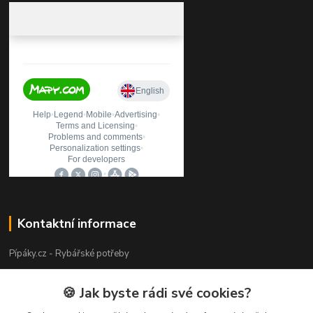
Kontaktní informace
Pípáky.cz - Rybářské potřeby
Zákaznická podpora
🍪 Jak byste rádi své cookies?
+420 777 789 055