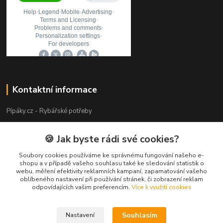
Kontaktní informace
Pípáky.cz - Rybářské potřeby
Zákaznická podpora
🍪 Jak byste rádi své cookies?
+420 777 789 055
(Po-Pá 9:00-18:00)
Soubory cookies používáme ke správnému fungování našeho e-
shopu a v případě vašeho souhlasu také ke sledování statistik o
webu, měření efektivity reklamních kampaní, zapamatování vašeho
info@pipaky.cz
oblíbeného nastavení při používání stránek, či zobrazení reklam
odpovídajících vašim preferencím.
Více k využití cookies
Souhlasím
Nastavení