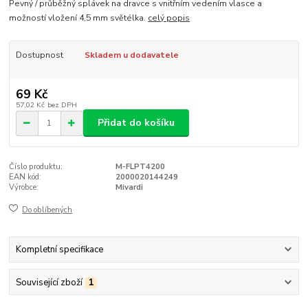
Pevný / průběžný splávek na dravce s vnitřním vedením vlasce a
možností vložení 4,5 mm světélka.
celý popis
Dostupnost
Skladem u dodavatele
69 Kč
57,02 Kč
bez DPH
Přidat do košíku
Číslo produktu:
M-FLPT4200
EAN kód:
2000020144249
Výrobce:
Mivardi
Do oblíbených
Kompletní specifikace
Související zboží
1