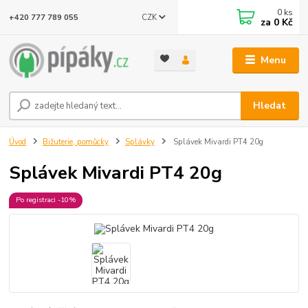
0
ks
CZK
+420 777 789 055
za
0 Kč
Menu
Hledat
Úvod
Bižuterie, pomůcky
Splávky
Splávek Mivardi PT4 20g
Splávek Mivardi PT4 20g
Po registraci -10%