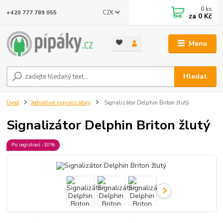
0
ks
CZK
+420 777 789 055
za
0 Kč
Menu
Hledat
Úvod
Jednotlivé signalizátory
Signalizátor Delphin Briton žlutý
Signalizátor Delphin Briton žlutý
Po registraci -10%