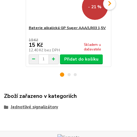
- 21 %
Baterie alkalická GP Super AAA/LR03 1,5V
Příposlech D
19 Kč
15 Kč
969 Kč
Skladem u
dodavatele
12,40 Kč
bez DPH
800,83 Kč
be
Přidat do košíku
Zboží zařazeno v kategoriích
Jednotlivé signalizátory