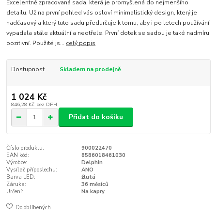
Excelentně zpracovaná sada, která je promyšlená do nejmenšího
detailu. Už na první pohled vás osloví minimalistický design, který je
nadčasový a který tuto sadu předurčuje k tomu, aby i po letech používání
vypadala stále aktuální a neotřele. První dotek se sadou je také nadmíru
pozitivní. Použité js...
celý popis
Dostupnost
Skladem na prodejně
1 024 Kč
846,28 Kč
bez DPH
Přidat do košíku
Číslo produktu:
900022470
EAN kód:
8586018461030
Výrobce:
Delphin
Vysílač příposlechu:
ANO
Barva LED:
žlutá
Záruka:
36 měsíců
Určení:
Na kapry
Do oblíbených