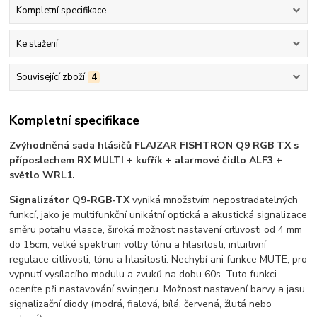
Kompletní specifikace
Ke stažení
Související zboží
4
Kompletní specifikace
Zvýhodněná sada hlásičů FLAJZAR FISHTRON Q9 RGB TX s
příposlechem RX MULTI + kufřík + alarmové čidlo ALF3 +
světlo WRL1.
Signalizátor Q9-RGB-TX
vyniká množstvím nepostradatelných
funkcí, jako je multifunkční unikátní optická a akustická signalizace
směru potahu vlasce, široká možnost nastavení citlivosti od 4 mm
do 15cm, velké spektrum volby tónu a hlasitosti, intuitivní
regulace citlivosti, tónu a hlasitosti. Nechybí ani funkce MUTE, pro
vypnutí vysílacího modulu a zvuků na dobu 60s. Tuto funkci
oceníte při nastavování swingeru. Možnost nastavení barvy a jasu
signalizační diody (modrá, fialová, bílá, červená, žlutá nebo