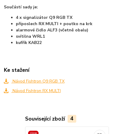
Součástí sady je:
4 x signalizátor Q9 RGB TX
příposlech RX MULTI + poutko na krk
alarmové čidlo ALF3 (včetně obalu)
svítilna WRL1
kufřík KAB22
Ke stažení
Návod Fishtron Q9 RGB TX
Návod Fishtron RX MULTI
Související zboží
4
Akce
Po registraci