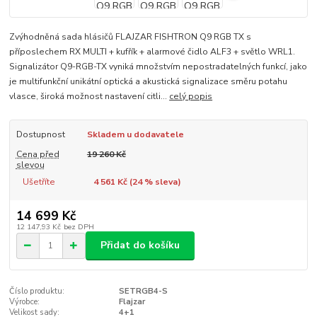
Zvýhodněná sada hlásičů FLAJZAR FISHTRON Q9 RGB TX s
příposlechem RX MULTI + kufřík + alarmové čidlo ALF3 + světlo WRL1.
Signalizátor Q9-RGB-TX vyniká množstvím nepostradatelných funkcí, jako
je multifunkční unikátní optická a akustická signalizace směru potahu
vlasce, široká možnost nastavení citli...
celý popis
Dostupnost
Skladem u dodavatele
Cena před
19 260 Kč
slevou
Ušetříte
4 561 Kč (
24
% sleva)
14 699 Kč
12 147,93 Kč
bez DPH
Přidat do košíku
Číslo produktu:
SETRGB4-S
Výrobce:
Flajzar
Velikost sady:
4+1