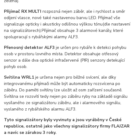
zelená).
Přijímač RX MULTI
rozpozná nejen záběr, ale i rychlost a směr
odíjení vlasce, nové také nastavenou barvu LED. Přijímač vše
signalizuje opticky i akusticky odlišnou výškou tónu(dle nastavení
na signalizátorech).Přijímač obsahuje 3 alarmové kanály, které
spolupracují s rybářskými alarmy ALF3.
Přenosný detektor ALF3
je určen pro rybáře k detekci pohybu
osob v prostoru lovného místa. Detektor obsahuje otřesový
senzor a dále dva optické infračervené (PIR) senzory detekující
pohyb osob.
Svítilna WRL1
je určena nejen pro běžné svícení, ale díky
integrovanému přijímači může být automaticky rozsvícena po
záběru. Do paměti svítilny lze uložit až osm zařízení současně.
Svítilna se rozsvítí tedy nejen po záběru ryby na základě signálu
vysílaného ze signalizátoru záběru, ale i alarmového signálu,
vyslaného z rybářského alarmu ALF3.
Tyto signalizátory byly vyvinuty a jsou vyráběny v České
republice, ostatně jako všechny signalizátory firmy FLAJZAR
a navíc se zárukou 3 roky.