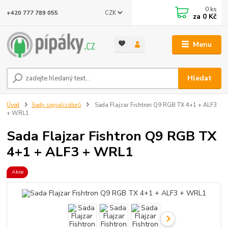
0
ks
CZK
+420 777 789 055
za
0 Kč
Menu
Hledat
Úvod
Sady signalizátorů
Sada Flajzar Fishtron Q9 RGB TX 4+1 + ALF3
+ WRL1
Sada Flajzar Fishtron Q9 RGB TX
4+1 + ALF3 + WRL1
Akce