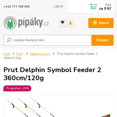
0
ks
CZK
+420 777 789 055
za
0 Kč
Menu
Hledat
Úvod
Pruty
Feederové pruty
Prut Delphin Symbol Feeder 2
360cm/120g
Prut Delphin Symbol Feeder 2
360cm/120g
Po registraci -10%