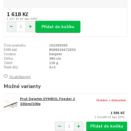
1 618 Kč
1 337,19 Kč
bez DPH
Přidat do košíku
Číslo produktu:
101000300
EAN kód:
8586018472333
Výrobce:
Delphin
Délka:
360 cm
Zátěž:
120 g
Počet dílů:
3+3
Do oblíbených
Možné varianty
Prut Delphin SYMBOL Feeder 2
Skladem u dodavatele
330cm/100g
1 591 Kč
1 314,88 Kč
bez DPH
Přidat do košíku