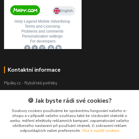
Kontaktní informace
Pípáky.cz - Rybářské potřeby
Zákaznická podpora
🍪 Jak byste rádi své cookies?
+420 777 789 055
(Po-Pá 9:00-18:00)
Soubory cookies používáme ke správnému fungování našeho e-
shopu a v případě vašeho souhlasu také ke sledování statistik o
webu, měření efektivity reklamních kampaní, zapamatování vašeho
info@pipaky.cz
oblíbeného nastavení při používání stránek, či zobrazení reklam
odpovídajících vašim preferencím.
Více k využití cookies