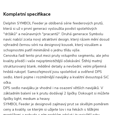
Kompletní specifikace
Delphin SYMBOL Feeder je oblíbená série feederových prutů,
která si už v první generaci vysloužila pověst spolehlivých
''držáků'' a neúnavných "pracantů". Druhá generace Symbolu
navíc nabízí zcela nový atraktivní design, který rázem mění dosud
výhradně černou sérii na designový kousek, který vizuálem a
schopnostmi patří minimálně o jednu třídu výše.
Cenovka řadí tento prut mezi pruty vstupního segmentu, ale jeho
kvality předčí i vaše nejoptimističtější očekávání. Štíhlý matný
strukturovaný blank, měděné detaily a nevšední, velmi příjemná
hnědá rukojeť. Samozřejmostí jsou spolehlivé a ověřené DPS
sedlo, které pojme i rozměrnější navijáky a kvalitní dvoustopá SiC
očka.
DPS sedlo navijáku je vhodné i na osazení větších navijáků. V
základním balení se k prutu dodávají 2 špičky. Dokoupit si můžete
špičky light, medium a heavy.
SYMBOL Feeder je designově zajímavý prut se skvělým poměrem
ceny a kvality, se kterým si užijete lov i na řekách s těžkými
montážemi a nebude s ním problém zdolat i ty největší ryby.