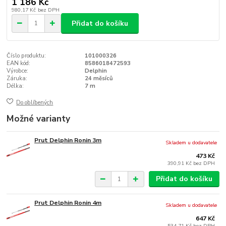
1 186 Kč
980,17 Kč
bez DPH
Přidat do košíku
Číslo produktu:
101000326
EAN kód:
8586018472593
Výrobce:
Delphin
Záruka:
24 měsíců
Délka:
7 m
Do oblíbených
Možné varianty
Prut Delphin Ronin 3m
Skladem u dodavatele
473 Kč
390,91 Kč
bez DPH
Přidat do košíku
Prut Delphin Ronin 4m
Skladem u dodavatele
647 Kč
534,71 Kč
bez DPH