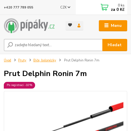
0
ks
CZK
+420 777 789 055
za
0 Kč
Menu
Hledat
Úvod
Pruty
Biče, bolonézky
Prut Delphin Ronin 7m
Prut Delphin Ronin 7m
Po registraci -10%