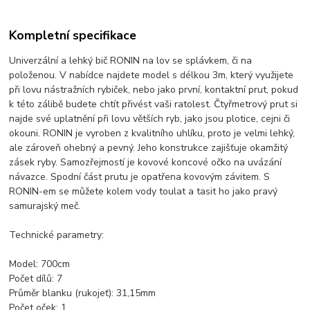
Kompletní specifikace
Univerzální a lehký bič RONIN na lov se splávkem, či na
položenou. V nabídce najdete model s délkou 3m, který využijete
při lovu nástražních rybiček, nebo jako první, kontaktní prut, pokud
k této zálibě budete chtít přivést vaši ratolest. Čtyřmetrový prut si
najde své uplatnění při lovu větších ryb, jako jsou plotice, cejni či
okouni. RONIN je vyroben z kvalitního uhlíku, proto je velmi lehký,
ale zároveň ohebný a pevný. Jeho konstrukce zajišťuje okamžitý
zásek ryby. Samozřejmostí je kovové koncové očko na uvázání
návazce. Spodní část prutu je opatřena kovovým závitem. S
RONIN-em se můžete kolem vody toulat a tasit ho jako pravý
samurajský meč.
Technické parametry:
Model: 700cm
Počet dílů: 7
Průměr blanku (rukojeť): 31,15mm
Počet oček: 1