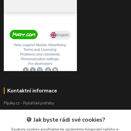
Kontaktní informace
Pípáky.cz - Rybářské potřeby
Zákaznická podpora
🍪 Jak byste rádi své cookies?
+420 777 789 055
(Po-Pá 9:00-18:00)
Soubory cookies používáme ke správnému fungování našeho e-