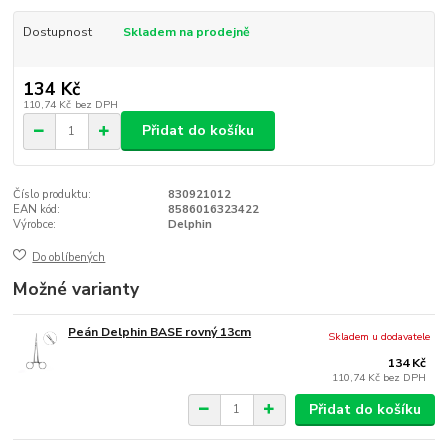
Dostupnost
Skladem na prodejně
134 Kč
110,74 Kč
bez DPH
Přidat do košíku
Číslo produktu:
830921012
EAN kód:
8586016323422
Výrobce:
Delphin
Do oblíbených
Možné varianty
Peán Delphin BASE rovný 13cm
Skladem u dodavatele
134 Kč
110,74 Kč
bez DPH
Přidat do košíku