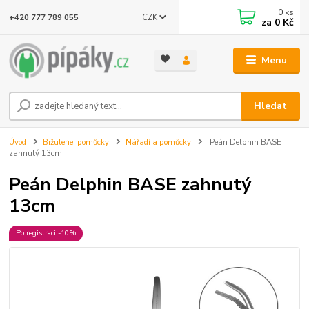
0
ks
CZK
+420 777 789 055
za
0 Kč
Menu
Hledat
Úvod
Bižuterie, pomůcky
Nářadí a pomůcky
Peán Delphin BASE
zahnutý 13cm
Peán Delphin BASE zahnutý
13cm
Po registraci -10%