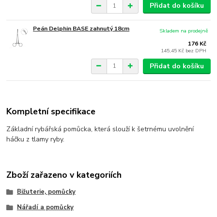
Přidat do košíku
Peán Delphin BASE zahnutý 18cm
Skladem na prodejně
176 Kč
145,45 Kč
bez DPH
Přidat do košíku
Kompletní specifikace
Základní rybářská pomůcka, která slouží k šetrnému uvolnění
háčku z tlamy ryby.
Zboží zařazeno v kategoriích
Bižuterie, pomůcky
Nářadí a pomůcky