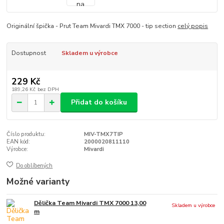
Originální špička - Prut Team Mivardi TMX 7000 - tip section
celý popis
Dostupnost
Skladem u výrobce
229 Kč
189,26 Kč
bez DPH
Přidat do košíku
Číslo produktu:
MIV-TMX7TIP
EAN kód:
2000020811110
Výrobce:
Mivardi
Do oblíbených
Možné varianty
Dělička Team Mivardi TMX 7000 13,00
Skladem u výrobce
m