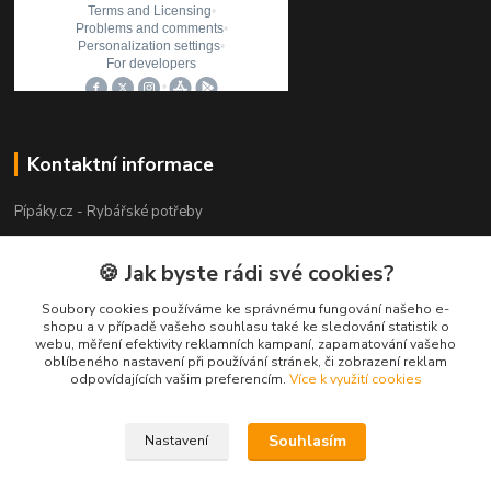
Kontaktní informace
Pípáky.cz - Rybářské potřeby
Zákaznická podpora
🍪 Jak byste rádi své cookies?
+420 777 789 055
(Po-Pá 9:00-18:00)
Soubory cookies používáme ke správnému fungování našeho e-
shopu a v případě vašeho souhlasu také ke sledování statistik o
webu, měření efektivity reklamních kampaní, zapamatování vašeho
info@pipaky.cz
oblíbeného nastavení při používání stránek, či zobrazení reklam
odpovídajících vašim preferencím.
Více k využití cookies
Souhlasím
Nastavení