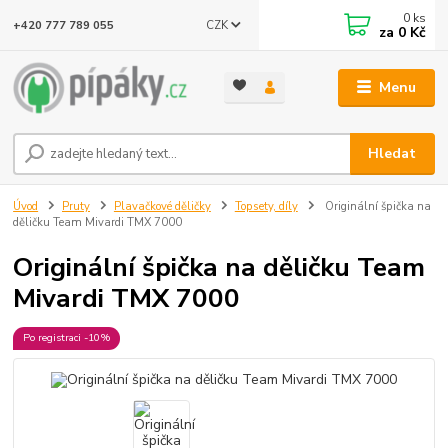
0
ks
CZK
+420 777 789 055
za
0 Kč
Menu
Hledat
Úvod
Pruty
Plavačkové děličky
Topsety, díly
Originální špička na
děličku Team Mivardi TMX 7000
Originální špička na děličku Team
Mivardi TMX 7000
Po registraci -10%