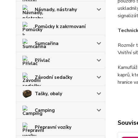
pouzdro s
uskladnil
Návnady, nástrahy
signalizá
Pomůcky k zakrmovaní
Technic
Sumcařina
Rozměr t
Vnitřní s
Přívlač
Kamufláž
kaprů, kt
Závodní sedačky
hranice v
Tašky, obaly
Camping
Souvise
Přepravní vozíky