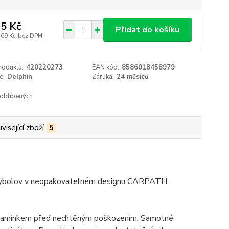
5 Kč
Přidat do košíku
,69 Kč
bez DPH
roduktu:
420220273
EAN kód:
8586018458979
e:
Delphin
Záruka:
24 měsíců
oblíbených
visející zboží
5
ý rybolov v neopakovatelném designu CARPATH.
 s ramínkem před nechtěným poškozením. Samotné