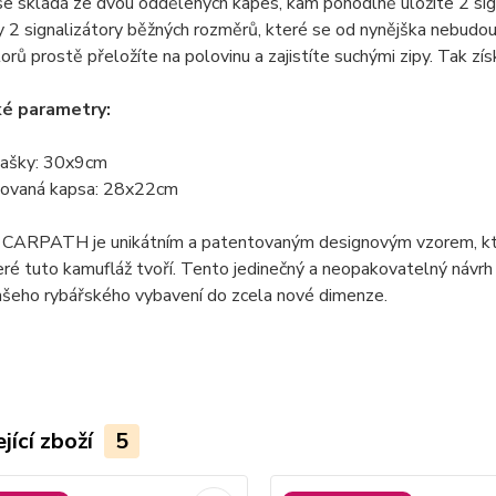
e skládá ze dvou oddělených kapes, kam pohodlně uložíte 2 sig
y 2 signalizátory běžných rozměrů, které se od nynějška nebudo
torů prostě přeložíte na polovinu a zajistíte suchými zipy. Tak 
ké parametry:
ašky: 30x9cm
íťovaná kapsa: 28x22cm
 CARPATH je unikátním a patentovaným designovým vzorem, který
eré tuto kamufláž tvoří. Tento jedinečný a neopakovatelný návr
ašeho rybářského vybavení do zcela nové dimenze.
jící zboží
5