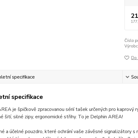
21
177
Číslo p
Výrobc
Do 
etní specifikace
Sou
tní specifikace
AREA je špičkově zpracovanou sérií tašek určených pro kaprov
 šití, silné zipy, ergonomické střihy. To je Delphin AREA!
hé a účelné pouzdro, které ochrání vaše závěsné signalizátory