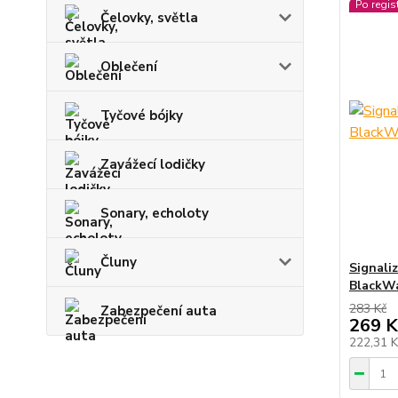
Po regis
Čelovky, světla
Oblečení
Tyčové bójky
Zavážecí lodičky
Sonary, echoloty
Čluny
Signali
BlackW
283 Kč
Zabezpečení auta
269 K
222,31 