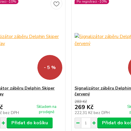
traci -10%
Po registraci -10%
- 5 %
zátor záběru Delphin Skiper
Signalizátor záběru Delphin
ay
červený
283 Kč
č
269 Kč
Skladem na
S
prodejně
Kč
bez DPH
222,31 Kč
bez DPH
Přidat do košíku
Přidat do ko