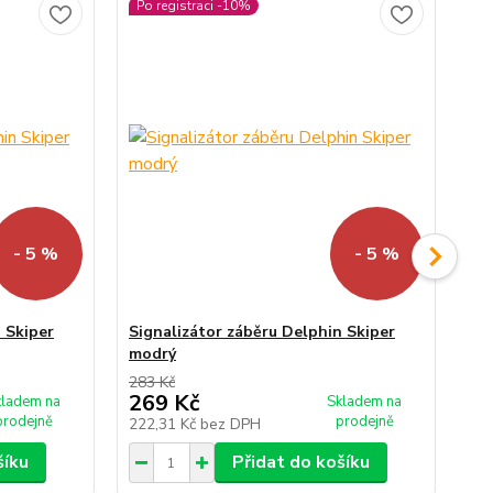
Po registraci -10%
Po
- 5 %
- 5 %
 Skiper
Signalizátor záběru Delphin Skiper
Si
modrý
ze
283 Kč
283
269 Kč
2
kladem na
Skladem na
prodejně
prodejně
222,31 Kč
bez DPH
22
šíku
Přidat do košíku