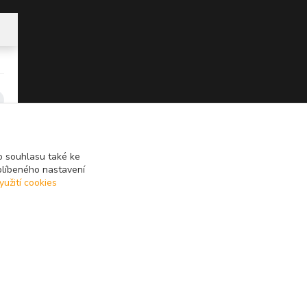
 souhlasu také ke
blíbeného nastavení
yužití cookies
Vytvořeno na
Eshop-rychle.cz