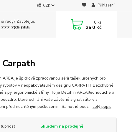
Přihlášení
CZK
 si rady? Zavolejte.
0
ks
za
0 Kč
 777 789 055
 Carpath
n AREA je špičkově zpracovanou sérií tašek určených pro
ý rybolov v neopakovatelném designu CARPATH. Bezchybné
ilné zipy, ergonomické střihy. To je Delphin AREA!Jednoduché a
 pouzdro, které ochrání vaše závěsné signalizátory s
em před nechtěným poškozením. Samotné pouz...
celý popis
tupnost
Skladem na prodejně