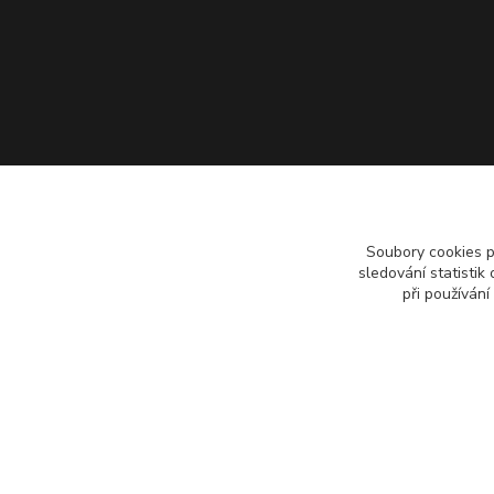
Soubory cookies 
sledování statisti
při používání
Copyright 2018 - 2026 © Pípáky.cz