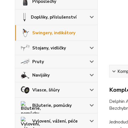
Příposlechy
Doplňky, příslušenství
Swingery, indikátory
Stojany, vidličky
Pruty
Kompl
Navijáky
Komple
Vlasce, šňůry
Delphin 
Bižuterie, pomůcky
Bezchybné
Vylovení, vážení, péče
Jednoduc