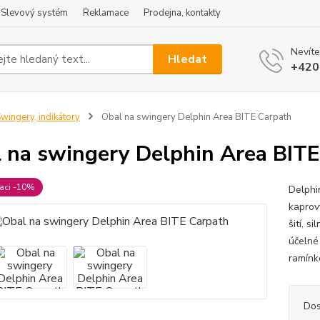
Slevový systém
Reklamace
Prodejna, kontakty
Nevíte
Hledat
+420
wingery, indikátory
Obal na swingery Delphin Area BITE Carpath
 na swingery Delphin Area BITE
raci -10%
Delphi
kaprov
šití, s
účelné
ramínk
Dos