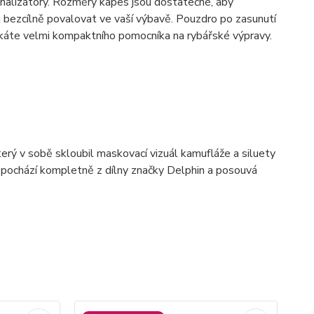
nalizátory. Rozměry kapes jsou dostatečné, aby
u bezcílně povalovat ve vaší výbavě. Pouzdro po zasunutí
získáte velmi kompaktního pomocníka na rybářské výpravy.
 v sobě skloubil maskovací vizuál kamufláže a siluety
h pochází kompletně z dílny značky Delphin a posouvá