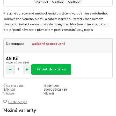
Precizně zpracované method krmítko s tělem, vyrobeným z odolného,
kouřově zbarveného plastu a žárově barvenou zátěží v maskovacím
zbarvení. Dodává se kvalitně vylisovaným rychlovýměnným adaptérem
pro připnutí návazce a převlekem proti zamotání.
celý popis
Dostupnost
Dočasně nedostupné
49 Kč
40,50 Kč
bez DPH
Přidat do košíku
Číslo produktu:
M-MFPL60
EAN kód:
2000020823489
Výrobce:
Mivardi
Do oblíbených
Možné varianty