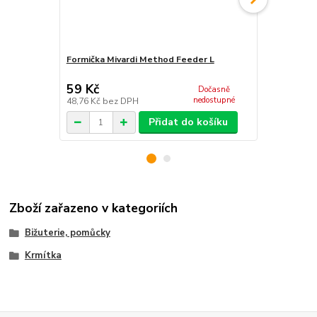
Formička Mivardi Method Feeder L
Set krmítek
Premium L (3
59 Kč
159 Kč
Dočasně
nedostupné
48,76 Kč
bez DPH
131,40 Kč
be
Přidat do košíku
Zboží zařazeno v kategoriích
Bižuterie, pomůcky
Krmítka