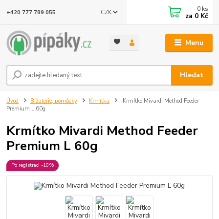
0
ks
CZK
+420 777 789 055
za
0 Kč
Menu
Hledat
Úvod
Bižuterie, pomůcky
Krmítka
Krmítko Mivardi Method Feeder
Premium L 60g
Krmítko Mivardi Method Feeder
Premium L 60g
Po registraci -10%