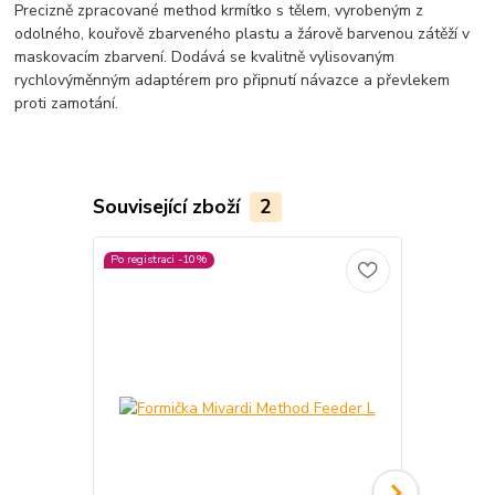
Precizně zpracované method krmítko s tělem, vyrobeným z
odolného, kouřově zbarveného plastu a žárově barvenou zátěží v
maskovacím zbarvení. Dodává se kvalitně vylisovaným
rychlovýměnným adaptérem pro připnutí návazce a převlekem
proti zamotání.
Související zboží
2
Po registraci -10%
Po registraci