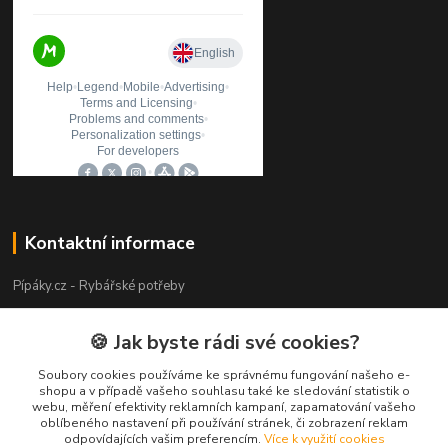
Kontaktní informace
Pípáky.cz - Rybářské potřeby
Zákaznická podpora
🍪 Jak byste rádi své cookies?
+420 777 789 055
(Po-Pá 9:00-18:00)
Soubory cookies používáme ke správnému fungování našeho e-
shopu a v případě vašeho souhlasu také ke sledování statistik o
webu, měření efektivity reklamních kampaní, zapamatování vašeho
info@pipaky.cz
oblíbeného nastavení při používání stránek, či zobrazení reklam
odpovídajících vašim preferencím.
Více k využití cookies