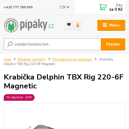
0
ks
CZK
+420 777 789 055
za
0 Kč
Menu
Hledat
Úvod
Bižuterie, pomůcky
Příslušenství na plavanou
Krabička
Delphin TBX Rig 220-6F Magnetic
Krabička Delphin TBX Rig 220-6F
Magnetic
Po registraci -10%