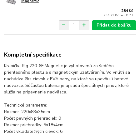
Magnetic
284 Kč
234,71 Kč
bez DPH
Přidat do košíku
Kompletní specifikace
Krabička Rig 220-6F Magnetic je vyhotovená zo šedého
priehľadného plastu a s magnetickým uzatváraním. Vo vnútri sa
nachádza 6ks cievok z EVA peny, na ktoré sa upevňujú hotové
nadväzce. Súčasťou balenia je aj sada špeciálnych pinov, ktoré
slúžia na pripevnenie nadväzca.
Technické parametre:
Rozmer: 220x83x35mm
Počet pevných priehradiek: 0
Rozmer priehradky: 5x18x4cm
Počet vkladateľných cievok: 6