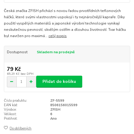
Česká značka ZFISH přichází s novou řadou prvotřídních teflonových
háčků, které svými vlastnostmi uspokojí i ty nejnáročnější kapraře. Díky
použití vyspělých materiálů a japonské výrobní technologie vynikají
neskutečnou pevností, skvělým ostřím a dlouhou životností. Tvar háčku
byl navržen pro maximá...
celý popis
Dostupnost
Skladem na prodejně
79 Kč
65,29 Kč
bez DPH
Přidat do košíku
Číslo produktu:
ZF-5599
EAN kód:
8506156015599
Výrobce:
ZFISH
Velikost:
6
Protihrot:
Ano
Do oblíbených