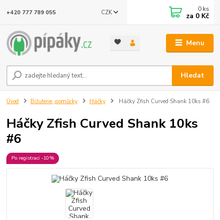
0
ks
CZK
+420 777 789 055
za
0 Kč
Menu
Hledat
Úvod
Bižuterie, pomůcky
Háčky
Háčky Zfish Curved Shank 10ks #6
Háčky Zfish Curved Shank 10ks
#6
Po registraci -10%