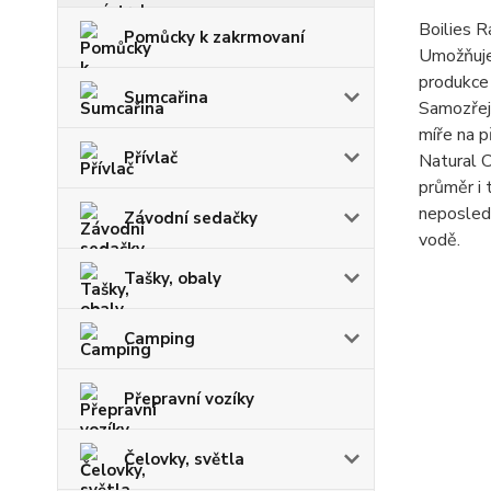
Boilies R
Pomůcky k zakrmovaní
Umožňuje 
produkce 
Sumcařina
Samozřejm
míře na p
Přívlač
Natural C
průměr i 
neposledn
Závodní sedačky
vodě.
Tašky, obaly
Camping
Přepravní vozíky
Čelovky, světla