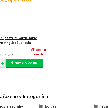
cí pasta Mivardi Rapid
ve Anglická Jahoda
Skladem u
dodavatele
č
bez DPH
Přidat do košíku
zařazeno v kategoriích
dy, nástrahy
Boilies
Trva