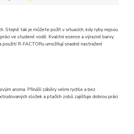
ch. Stejně tak je můžete požít v situacích, kdy ryby nejsou
 práci ve studené vodě. Kvalitní esence a výrazné barvy
ce a použití R-FACTORu umožňují snadné nastražení
dovým aroma. Přináší záběry velmi rychle a bez
xtrudovaných složek a ptačích zobů zajišťuje dobrou práci