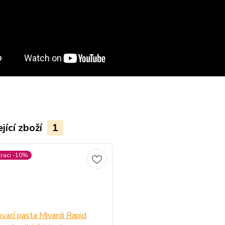
jící zboží
1
traci -10%