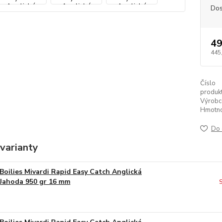
Dos
49
445
Číslo
produkt
Výrobc
Hmotno
Do 
varianty
Boilies Mivardi Rapid Easy Catch Anglická
Jahoda 950 gr 16 mm