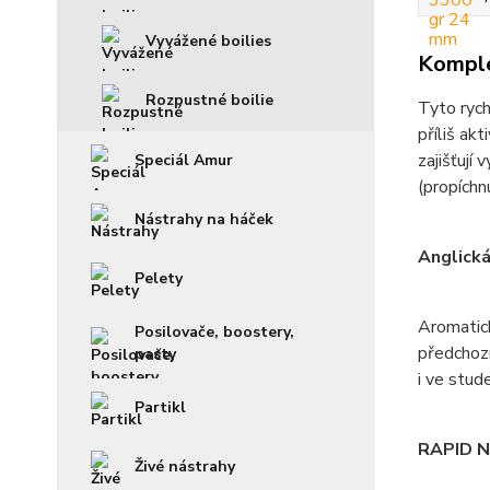
Vyvážené boilies
Komple
Rozpustné boilie
Tyto rych
příliš ak
zajišťují
Speciál Amur
(propíchn
Nástrahy na háček
Anglická
Pelety
Aromatick
Posilovače, boostery,
předchozí
pasty
i ve stud
Partikl
RAPID 
Živé nástrahy