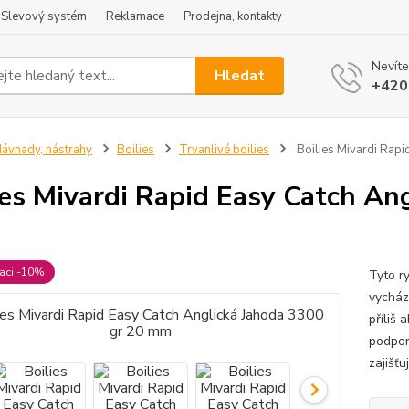
Slevový systém
Reklamace
Prodejna, kontakty
Nevíte
Hledat
+420
ávnady, nástrahy
Boilies
Trvanlivé boilies
Boilies Mivardi Rapi
ies Mivardi Rapid Easy Catch An
raci -10%
Tyto ry
vycházk
příliš 
podpor
zajišťu