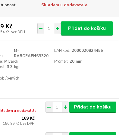
tupnost
Skladem u dodavatele
9 Kč
Přidat do košíku
,54 Kč
bez DPH
M-
EAN kód:
2000020824455
u:
RABOEAENS3320
e:
Mivardi
Průměr:
20 mm
st:
3,3 kg
oblíbených
Přidat do košíku
Skladem u dodavatele
169 Kč
150,89 Kč
bez DPH