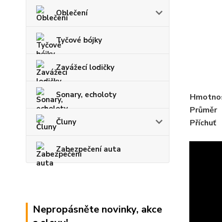
Oblečení
Tyčové bójky
Zavážecí lodičky
Sonary, echoloty
Hmotno
Průměr
Čluny
Příchuť
Zabezpečení auta
Nepropásněte novinky, akce