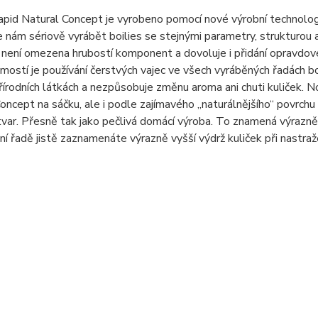
apid Natural Concept je vyrobeno pomocí nové výrobní technologie
nám sériově vyrábět boilies se stejnými parametry, strukturou a
není omezena hrubostí komponent a dovoluje i přidání opravdovéh
ostí je používání čerstvých vajec ve všech vyráběných řadách bo
řírodních látkách a nezpůsobuje změnu aroma ani chuti kuliček.
oncept na sáčku, ale i podle zajímavého „naturálnějšího“ povrchu kul
tvar. Přesně tak jako pečlivá domácí výroba. To znamená výrazně 
í řadě jistě zaznamenáte výrazně vyšší výdrž kuliček při nastraž