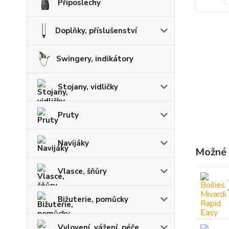
Příposlechy
Doplňky, příslušenství
Swingery, indikátory
Stojany, vidličky
Pruty
Navijáky
Možné 
Vlasce, šňůry
Bižuterie, pomůcky
Vylovení, vážení, péče