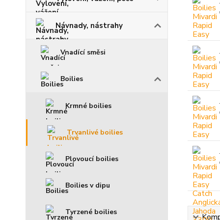
Návnady, nástrahy
Vnadící směsi
Boilies
Krmné boilies
Trvanlivé boilies
Plovoucí boilies
Boilies v dipu
Tvrzené boilies
Kompl