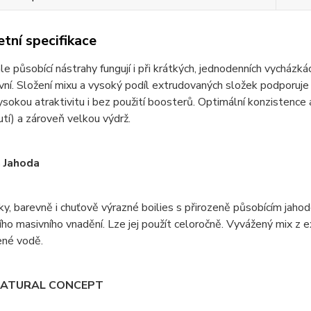
tní specifikace
le působící nástrahy fungují i při krátkých, jednodenních vycházká
tivní. Složení mixu a vysoký podíl extrudovaných složek podporuje
 vysokou atraktivitu i bez použití boosterů. Optimální konzisten
utí) a zároveň velkou výdrž.
 Jahoda
y, barevně i chuťově výrazné boilies s přirozeně působícím jaho
ho masivního vnadění. Lze jej použít celoročně. Vyvážený mix z e
ené vodě.
NATURAL CONCEPT