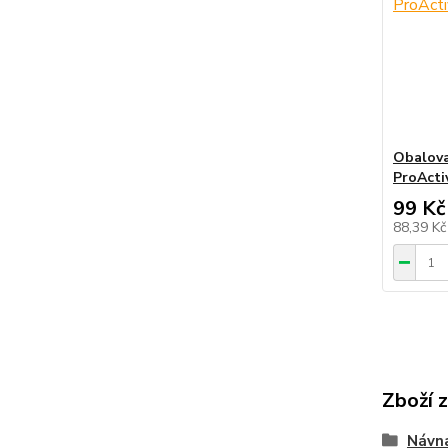
Obalova
ProActi
99 Kč
88,39 K
Zboží 
Návna