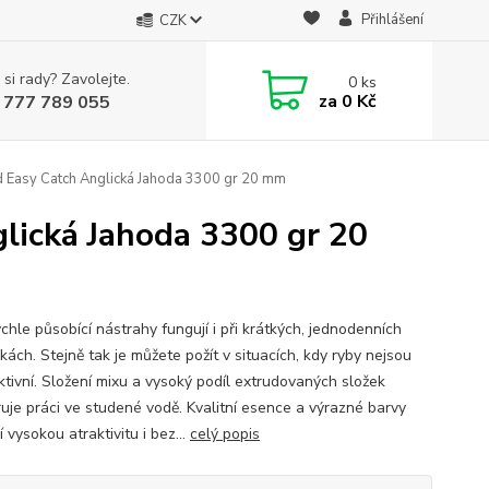
Přihlášení
CZK
 si rady? Zavolejte.
0
ks
za
0 Kč
 777 789 055
d Easy Catch Anglická Jahoda 3300 gr 20 mm
glická Jahoda 3300 gr 20
chle působící nástrahy fungují i při krátkých, jednodenních
ách. Stejně tak je můžete požít v situacích, kdy ryby nejsou
aktivní. Složení mixu a vysoký podíl extrudovaných složek
uje práci ve studené vodě. Kvalitní esence a výrazné barvy
jí vysokou atraktivitu i bez...
celý popis