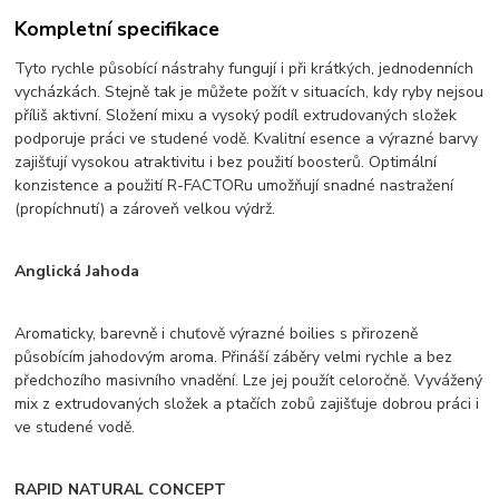
Kompletní specifikace
Tyto rychle působící nástrahy fungují i při krátkých, jednodenních
vycházkách. Stejně tak je můžete požít v situacích, kdy ryby nejsou
příliš aktivní. Složení mixu a vysoký podíl extrudovaných složek
podporuje práci ve studené vodě. Kvalitní esence a výrazné barvy
zajišťují vysokou atraktivitu i bez použití boosterů. Optimální
konzistence a použití R-FACTORu umožňují snadné nastražení
(propíchnutí) a zároveň velkou výdrž.
Anglická Jahoda
Aromaticky, barevně i chuťově výrazné boilies s přirozeně
působícím jahodovým aroma. Přináší záběry velmi rychle a bez
předchozího masivního vnadění. Lze jej použít celoročně. Vyvážený
mix z extrudovaných složek a ptačích zobů zajišťuje dobrou práci i
ve studené vodě.
RAPID NATURAL CONCEPT