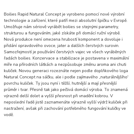
Boilies Rapid Natural Concept je vyrobeno pomocí nové výrobní
technologie a zařízení, které patří mezi absolutní špičku v Evropě.
Umožňuje nám sériově vyrábět boilies se stejnými parametry,
strukturou a fungováním, jaké získáte při domácí ruční výrobě.
Nová produkce není omezena hrubostí komponent a dovoluje i
přidání opravdového ovoce, jater a dalších čerstvých surovin.
Samozřejmostí je používání čerstvých vajec ve všech vyráběných
řadách boilies. Konzervace a stabilizace je postavena v maximální
míře na přírodních látkách a nezpůsobuje změnu aroma ani chuti
kuliček. Novou generaci rozeznáte nejen podle doplňkového loga
Natural Concept na sáčku, ale i podle zajímavého „naturálnějšího“
povrchu kuliček. Ty jsou nyní i těžší, hutnější a mají přesnější
průměr i tvar. Přesně tak jako pečlivá domácí výroba. To znamená
výrazně delší dolet a vyšší přesnost při vnadění kobrou. V
neposlední řadě jistě zaznamenáte výrazně vyšší výdrž kuliček při
nastražení, avšak při zachování potřebného fungování kuličky ve
vodě.