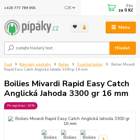
0
ks
CZK
+420 777 789 055
za
0 Kč
Menu
Hledat
Úvod
Návnady, nástrahy
Boilies
Trvanlivé boilies
Boilies Mivardi
Rapid Easy Catch Anglická Jahoda 3300 gr 16 mm
Boilies Mivardi Rapid Easy Catch
Anglická Jahoda 3300 gr 16 mm
Po registraci -10%