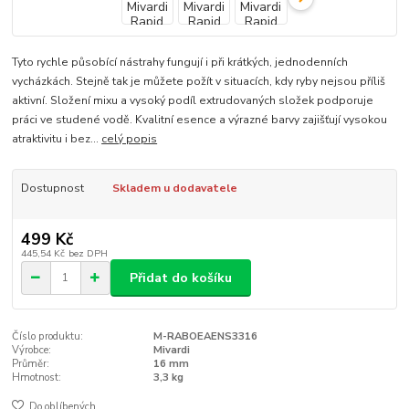
Tyto rychle působící nástrahy fungují i při krátkých, jednodenních
vycházkách. Stejně tak je můžete požít v situacích, kdy ryby nejsou příliš
aktivní. Složení mixu a vysoký podíl extrudovaných složek podporuje
práci ve studené vodě. Kvalitní esence a výrazné barvy zajišťují vysokou
atraktivitu i bez...
celý popis
Dostupnost
Skladem u dodavatele
499 Kč
445,54 Kč
bez DPH
Přidat do košíku
Číslo produktu:
M-RABOEAENS3316
Výrobce:
Mivardi
Průměr:
16 mm
Hmotnost:
3,3 kg
Do oblíbených