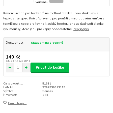
Krmení určené pro lov kaprů na method feeder. Svou strukturou a
lepivostí je speciálně připraveno pro použití v methodovém krmítku s
formičkou a nebo pro lov na klasický feeder. Jeho základ tvoří sladké
rybí moučky, které jsou pro kapry neodolatelné.
celý popis
Dostupnost
Skladem na prodejně
149 Kč
133,04 Kč
bez DPH
Přidat do košíku
Číslo produktu:
51311
EAN kód:
3297830513115
Výrobce:
Sensas
Hmotnost:
1 kg
Do oblíbených