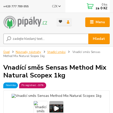
0
ks
CZK
+420 777 789 055
za
0 Kč
Menu
Hledat
Úvod
Návnady, nástrahy
Vnadící směsi
Vnadící směs Sensas
Method Mix Natural Scopex 1kg
Vnadící směs Sensas Method Mix
Natural Scopex 1kg
Novinka
Po registraci -10%