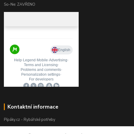
So-Ne: ZAVŘENO
Kontaktní informace
Pípáky.cz - Rybářské potřeby
Zákaznická podpora