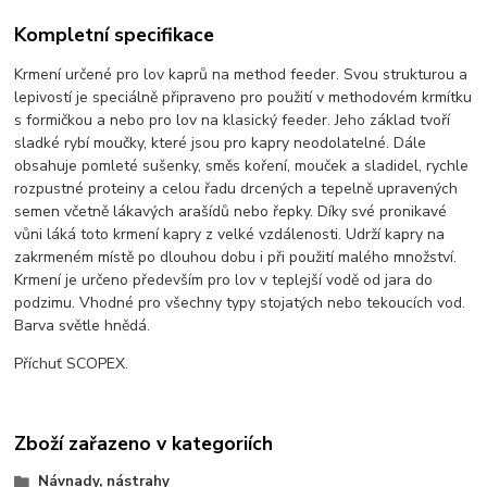
Kompletní specifikace
Krmení určené pro lov kaprů na method feeder. Svou strukturou a
lepivostí je speciálně připraveno pro použití v methodovém krmítku
s formičkou a nebo pro lov na klasický feeder. Jeho základ tvoří
sladké rybí moučky, které jsou pro kapry neodolatelné. Dále
obsahuje pomleté sušenky, směs koření, mouček a sladidel, rychle
rozpustné proteiny a celou řadu drcených a tepelně upravených
semen včetně lákavých arašídů nebo řepky. Díky své pronikavé
vůni láká toto krmení kapry z velké vzdálenosti. Udrží kapry na
zakrmeném místě po dlouhou dobu i při použití malého množství.
Krmení je určeno především pro lov v teplejší vodě od jara do
podzimu. Vhodné pro všechny typy stojatých nebo tekoucích vod.
Barva světle hnědá.
Příchuť SCOPEX.
Zboží zařazeno v kategoriích
Návnady, nástrahy