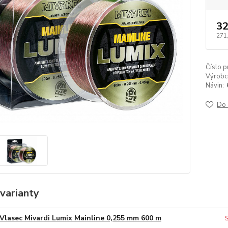
32
271
Číslo p
Výrobc
Návin:
Do 
varianty
Vlasec Mivardi Lumix Mainline 0,255 mm 600 m