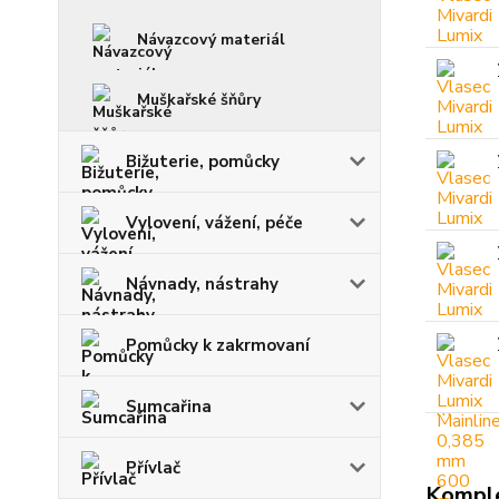
Návazcový materiál
Muškařské šňůry
Bižuterie, pomůcky
Vylovení, vážení, péče
Návnady, nástrahy
Pomůcky k zakrmovaní
Sumcařina
Přívlač
Komple