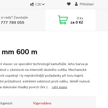
Přihlášení
CZK
 si rady? Zavolejte.
0
ks
za
0 Kč
 777 789 055
m
05 mm 600 m
í vlasec se speciální technologií kamufláže. Jeho barva je
livá v závislosti na intenzitě okolního světla. Mechanické
sti uspokojí i ty nejnáročnější požadavky při lovu kaprů.
lní průtažnost, extrémní odolnost proti oděru, téměř nulová
a dokonale hladký povrch činí z ...
celý popis
tupnost
Vyprodáno