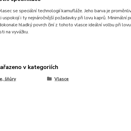
vlasec se speciální technologií kamufláže. Jeho barva je proměnli
i uspokojí i ty nejnáročnější požadavky při lovu kaprů. Minimální
okonale hladký povrch činí z tohoto vlasce ideální volbu při lovu
ti na vyvážku.
zařazeno v kategoriích
e, šňůry
Vlasce