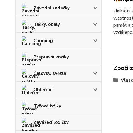
Závodní sedačky
Unikátní 
vlastnost
Tašky, obaly
paměť a d
vzdálenos
Camping
Přepravní vozíky
Zboží 
Čelovky, světla
Vlasc
Oblečení
Tyčové bójky
Zavážecí lodičky