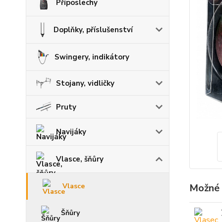
Příposlechy
Doplňky, příslušenství
Swingery, indikátory
Stojany, vidličky
Pruty
Navijáky
Vlasce, šňůry
Možné 
Vlasce
Šňůry