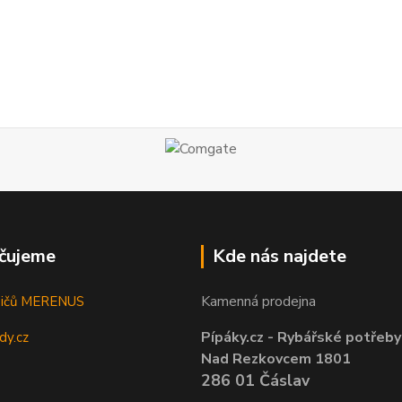
čujeme
Kde nás najdete
Kamenná prodejna
sičů MERENUS
Pípáky.cz - Rybářské potřeby
dy.cz
Nad Rezkovcem 1801
286 01 Čáslav