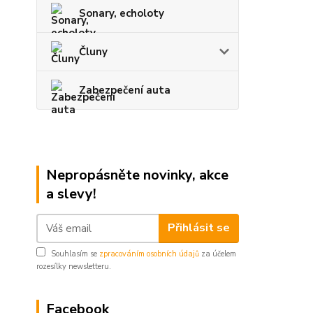
Sonary, echoloty
Čluny
Zabezpečení auta
Nepropásněte novinky, akce
a slevy!
Přihlásit se
Souhlasím se
zpracováním osobních údajů
za účelem
rozesílky newsletteru.
Facebook