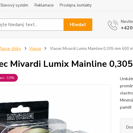
Slevový systém
Reklamace
Prodejna, kontakty
Nevíte
Hledat
+420
lasce, šňůry
Vlasce
Vlasec Mivardi Lumix Mainline 0,305 mm 600 
ec Mivardi Lumix Mainline 0,3
raci -10%
Unikátn
proměn
vlastno
Minimá
paměť 
Dos