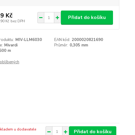
9 Kč
Přidat do košíku
,90 Kč
bez DPH
roduktu:
MIV-LLM6030
EAN kód:
2000020821690
e:
Mivardi
Průměr:
0,305 mm
600 m
oblíbených
Skladem u dodavatele
Přidat do košíku