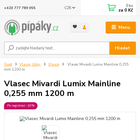
0
ks
CZK
+420 777 789 055
za
0 Kč
Menu
Hledat
Úvod
Vlasce, šňůry
Vlasce
Vlasec Mivardi Lumix Mainline 0,255
mm 1200 m
Vlasec Mivardi Lumix Mainline
0,255 mm 1200 m
Po registraci -10%