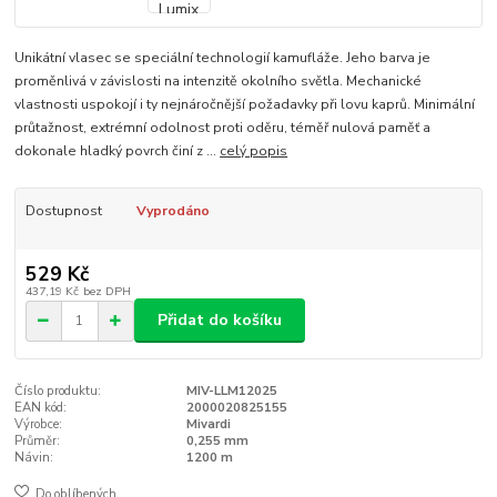
Unikátní vlasec se speciální technologií kamufláže. Jeho barva je
proměnlivá v závislosti na intenzitě okolního světla. Mechanické
vlastnosti uspokojí i ty nejnáročnější požadavky při lovu kaprů. Minimální
průtažnost, extrémní odolnost proti oděru, téměř nulová paměť a
dokonale hladký povrch činí z ...
celý popis
Dostupnost
Vyprodáno
529 Kč
437,19 Kč
bez DPH
Přidat do košíku
Číslo produktu:
MIV-LLM12025
EAN kód:
2000020825155
Výrobce:
Mivardi
Průměr:
0,255 mm
Návin:
1200 m
Do oblíbených