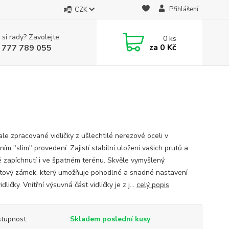
Přihlášení
CZK
 si rady? Zavolejte.
0
ks
za
0 Kč
 777 789 055
le zpracované vidličky z ušlechtilé nerezové oceli v
ím "slim" provedení. Zajistí stabilní uložení vašich prutů a
 zapíchnutí i ve špatném terénu. Skvěle vymyšlený
tový zámek, který umožňuje pohodlné a snadné nastavení
idličky. Vnitřní výsuvná část vidličky je z j...
celý popis
tupnost
Skladem poslední kusy