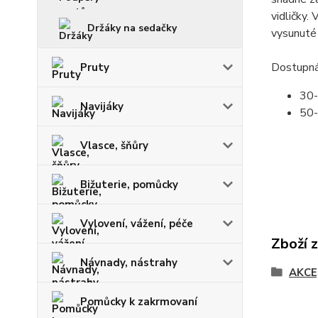
vidličky.
Držáky na sedačky
vysunuté 
Dostupná
Pruty
30
Navijáky
50
Vlasce, šňůry
Bižuterie, pomůcky
Vylovení, vážení, péče
Zboží 
Návnady, nástrahy
AKCE
Pomůcky k zakrmovaní