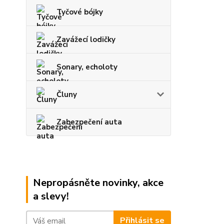
Tyčové bójky
Zavážecí lodičky
Sonary, echoloty
Čluny
Zabezpečení auta
Nepropásněte novinky, akce
a slevy!
Přihlásit se