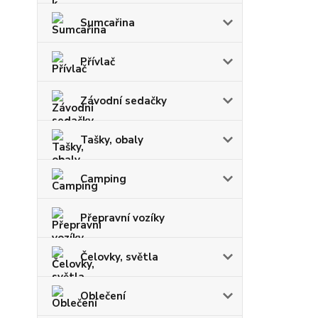
Sumcařina
Přívlač
Závodní sedačky
Tašky, obaly
Camping
Přepravní vozíky
Čelovky, světla
Oblečení