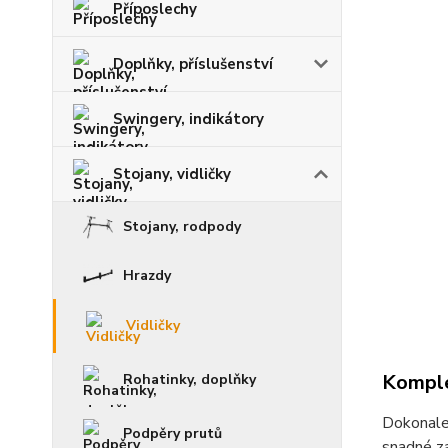
Příposlechy
Doplňky, příslušenství
Swingery, indikátory
Stojany, vidličky
Stojany, rodpody
Hrazdy
Vidličky
Komple
Rohatinky, doplňky
Dokonale 
Podpěry prutů
snadné z