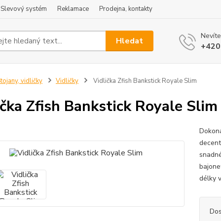
Slevový systém
Reklamace
Prodejna, kontakty
Nevíte
Hledat
+420
tojany, vidličky
Vidličky
Vidlička Zfish Bankstick Royale Slim
ička Zfish Bankstick Royale Slim
Dokona
decentn
snadné
bajone
délky v
Dos