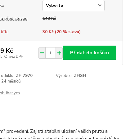
ka
a před slevou
149 Kč
tříte
30 Kč (
20
% sleva)
9 Kč
Přidat do košíku
35 Kč
bez DPH
roduktu:
ZF-7970
Výrobce:
ZFISH
24 měsíců
oblíbených
 provedení. Zajistí stabilní uložení vašich prutů a
mek, který umožňuje pohodlné a snadné nastavení délky