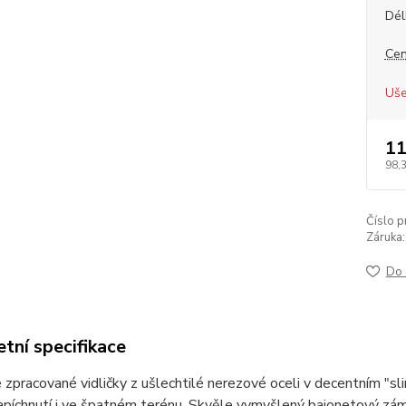
Dél
Cen
Uše
11
98,
Číslo p
Záruka:
Do 
tní specifikace
zpracované vidličky z ušlechtilé nerezové oceli v decentním "slim"
apíchnutí i ve špatném terénu. Skvěle vymyšlený bajonetový zá