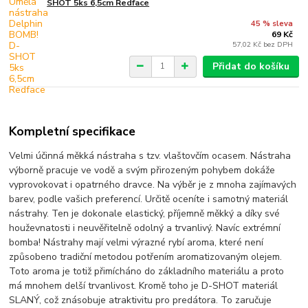
SHOT 5ks 6,5cm Redface
45 % sleva
69 Kč
57,02 Kč
bez DPH
Přidat do košíku
Kompletní specifikace
Velmi účinná měkká nástraha s tzv. vlaštovčím ocasem. Nástraha
výborně pracuje ve vodě a svým přirozeným pohybem dokáže
vyprovokovat i opatrného dravce. Na výběr je z mnoha zajímavých
barev, podle vašich preferencí. Určitě oceníte i samotný materiál
nástrahy. Ten je dokonale elastický, příjemně měkký a díky své
houževnatosti i neuvěřitelně odolný a trvanlivý. Navíc extrémní
bomba! Nástrahy mají velmi výrazné rybí aroma, které není
způsobeno tradiční metodou potřením aromatizovaným olejem.
Toto aroma je totiž přimícháno do základního materiálu a proto
má mnohem delší trvanlivost. Kromě toho je D-SHOT materiál
SLANÝ, což znásobuje atraktivitu pro predátora. To zaručuje