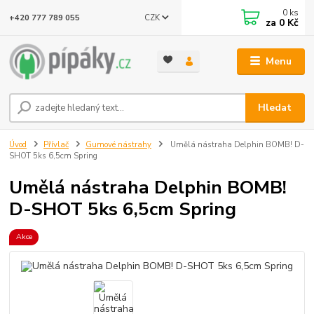
0
ks
CZK
+420 777 789 055
za
0 Kč
Menu
Hledat
Úvod
Přívlač
Gumové nástrahy
Umělá nástraha Delphin BOMB! D-
SHOT 5ks 6,5cm Spring
Umělá nástraha Delphin BOMB!
D-SHOT 5ks 6,5cm Spring
Akce