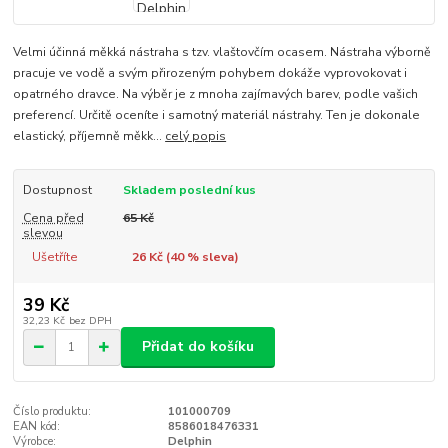
Velmi účinná měkká nástraha s tzv. vlaštovčím ocasem. Nástraha výborně
pracuje ve vodě a svým přirozeným pohybem dokáže vyprovokovat i
opatrného dravce. Na výběr je z mnoha zajímavých barev, podle vašich
preferencí. Určitě oceníte i samotný materiál nástrahy. Ten je dokonale
elastický, příjemně měkk...
celý popis
Dostupnost
Skladem poslední kus
Cena před
65 Kč
slevou
Ušetříte
26 Kč (
40
% sleva)
39 Kč
32,23 Kč
bez DPH
Přidat do košíku
Číslo produktu:
101000709
EAN kód:
8586018476331
Výrobce:
Delphin