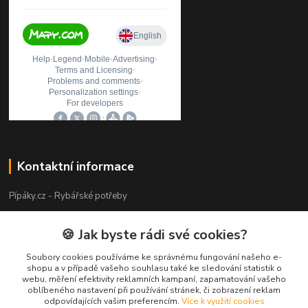
Kontaktní informace
Pípáky.cz - Rybářské potřeby
Zákaznická podpora
🍪 Jak byste rádi své cookies?
+420 777 789 055
(Po-Pá 9:00-18:00)
Soubory cookies používáme ke správnému fungování našeho e-
shopu a v případě vašeho souhlasu také ke sledování statistik o
webu, měření efektivity reklamních kampaní, zapamatování vašeho
info@pipaky.cz
oblíbeného nastavení při používání stránek, či zobrazení reklam
odpovídajících vašim preferencím.
Více k využití cookies