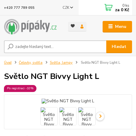
0
ks
CZK
+420 777 789 055
za
0 Kč
Menu
Hledat
Úvod
Čelovky, světla
Světla, lampy
Světlo NGT Bivvy Light L
Světlo NGT Bivvy Light L
Po registraci -10%