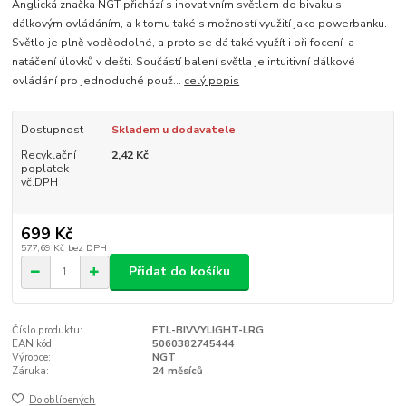
Anglická značka NGT přichází s inovativním světlem do bivaku s
dálkovým ovládáním, a k tomu také s možností využití jako powerbanku.
Světlo je plně voděodolné, a proto se dá také využít i při focení a
natáčení úlovků v dešti. Součástí balení světla je intuitivní dálkové
ovládání pro jednoduché použ...
celý popis
Dostupnost
Skladem u dodavatele
Recyklační
2,42 Kč
poplatek
vč.DPH
699 Kč
577,69 Kč
bez DPH
Přidat do košíku
Číslo produktu:
FTL-BIVVYLIGHT-LRG
EAN kód:
5060382745444
Výrobce:
NGT
Záruka:
24 měsíců
Do oblíbených