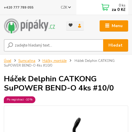
0
ks
CZK
+420 777 789 055
za
0 Kč
Menu
Hledat
Úvod
Sumcařina
Háčky, montáže
Háček Delphin CATKONG
SuPOWER BEND-O 4ks #10/0
Háček Delphin CATKONG
SuPOWER BEND-O 4ks #10/0
Po registraci -10%