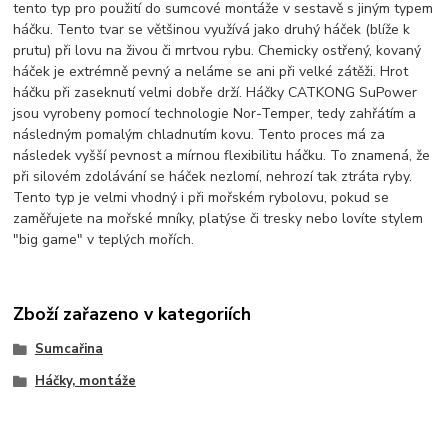
tento typ pro použití do sumcové montáže v sestavě s jiným typem
háčku. Tento tvar se většinou využívá jako druhý háček (blíže k
prutu) při lovu na živou či mrtvou rybu. Chemicky ostřený, kovaný
háček je extrémně pevný a neláme se ani při velké zátěži. Hrot
háčku při zaseknutí velmi dobře drží. Háčky CATKONG SuPower
jsou vyrobeny pomocí technologie Nor-Temper, tedy zahřátím a
následným pomalým chladnutím kovu. Tento proces má za
následek vyšší pevnost a mírnou flexibilitu háčku. To znamená, že
při silovém zdolávání se háček nezlomí, nehrozí tak ztráta ryby.
Tento typ je velmi vhodný i při mořském rybolovu, pokud se
zaměřujete na mořské mníky, platýse či tresky nebo lovíte stylem
"big game" v teplých mořích.
Zboží zařazeno v kategoriích
Sumcařina
Háčky, montáže