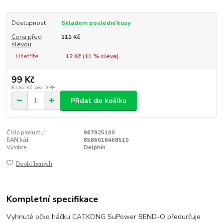
Dostupnost
Skladem poslední kusy
Cena před
111 Kč
slevou
Ušetříte
12 Kč (
11
% sleva)
99 Kč
81,82 Kč
bez DPH
Přidat do košíku
Číslo produktu:
967925100
EAN kód:
8586018468510
Výrobce:
Delphin
Do oblíbených
Kompletní specifikace
Vyhnuté očko háčku CATKONG SuPower BEND-O předurčuje