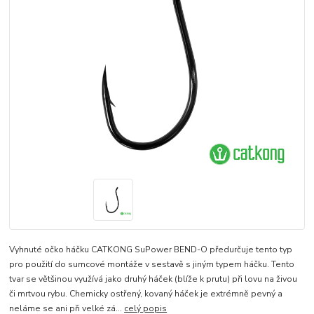
Vyhnuté očko háčku CATKONG SuPower BEND-O předurčuje tento typ
pro použití do sumcové montáže v sestavě s jiným typem háčku. Tento
tvar se většinou využívá jako druhý háček (blíže k prutu) při lovu na živou
či mrtvou rybu. Chemicky ostřený, kovaný háček je extrémně pevný a
neláme se ani při velké zá...
celý popis