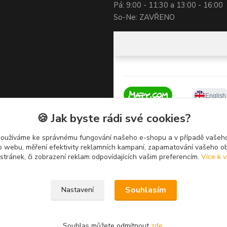
Pá: 9:00 - 11:30 a 13:00 - 16:00
So-Ne: ZAVŘENO
🍪 Jak byste rádi své cookies?
používáme ke správnému fungování našeho e-shopu a v případě vašeho
k o webu, měření efektivity reklamních kampaní, zapamatování vašeho o
 stránek, či zobrazení reklam odpovídajících vašim preferencím.
Více k v
Souhlasím
Nastavení
Souhlas můžete odmítnout
zde
.