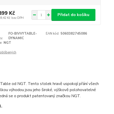
899 Kč
Přidat do košíku
69,42 Kč
bez DPH
FO-BIVVYTABLE-
EAN kód:
5060382745086
u:
DYNAMIC
e:
NGT
oblíbených
y Table od NGT. Tento stolek hravě uspokojí přání všech
 velkou výhodou jsou jeho široké, výškově polohovatelné
. Jedná se o produkt patentovaný značkou NGT.
l.