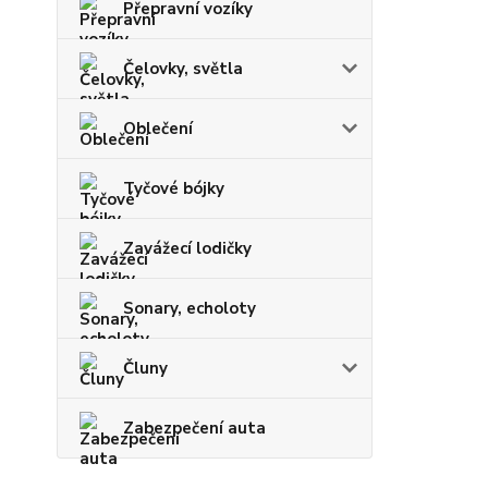
Přepravní vozíky
Čelovky, světla
Oblečení
Tyčové bójky
Zavážecí lodičky
Sonary, echoloty
Čluny
Zabezpečení auta