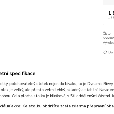
1 
1 5
Číslo
produkt
Výrobc
Do 
tní specifikace
velký, polohovatelný stolek nejen do bivaku, to je Dynamic Bivv
tolek je velký, ale přesto velmi lehký, skladný a stabilní. Navíc
nohou. Celá plocha stolku je hliníková, s 5ti oddělenými částmi
ciální akce: Ke stolku obdržíte zcela zdarma přepravní oba