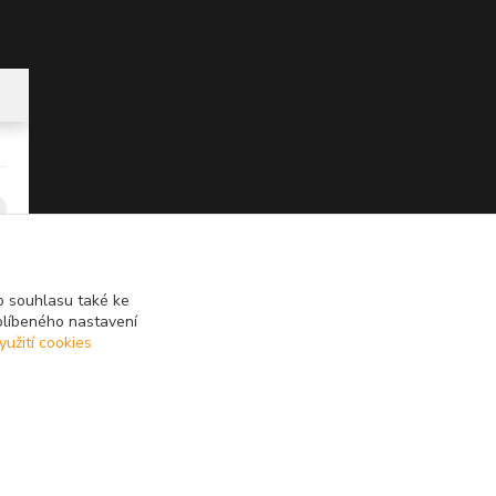
 souhlasu také ke
blíbeného nastavení
yužití cookies
Vytvořeno na
Eshop-rychle.cz