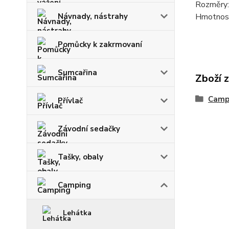
Rozměry:
Hmotnost
Návnady, nástrahy
Pomůcky k zakrmovaní
Sumcařina
Zboží 
Camp
Přívlač
Závodní sedačky
Tašky, obaly
Camping
Lehátka