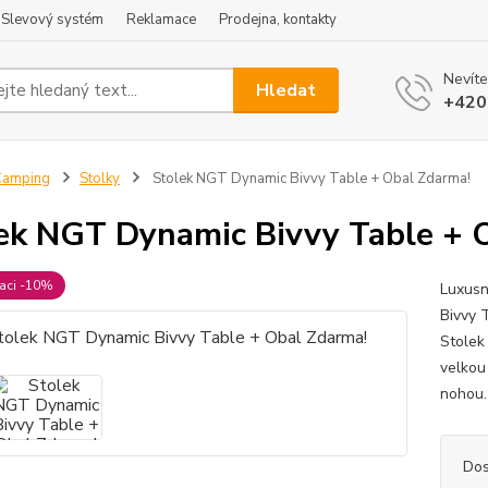
Slevový systém
Reklamace
Prodejna, kontakty
Nevíte
Hledat
+420
Camping
Stolky
Stolek NGT Dynamic Bivvy Table + Obal Zdarma!
ek NGT Dynamic Bivvy Table + 
raci -10%
Luxusn
Bivvy 
Stolek 
velkou
nohou. 
Dos