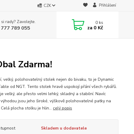
Přihlášení
CZK
 si rady? Zavolejte.
0
ks
za
0 Kč
 777 789 055
Obal Zdarma!
í, velký, polohovatelný stolek nejen do bivaku, to je Dynamic
Table od NGT. Tento stolek hravě uspokojí přání všech rybářů.
je velký, ale přesto velmi lehký, skladný a stabilní. Navíc
 výhodou jsou jeho široké, výškově polohovatelné patky na
Celá plocha stolku je hlin...
celý popis
tupnost
Skladem u dodavatele