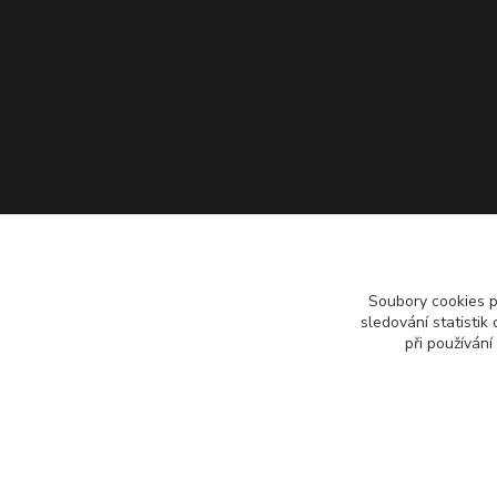
Soubory cookies 
sledování statisti
při používání
Copyright 2018 - 2026 © Pípáky.cz