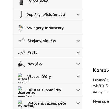
Příposlechy
Doplňky, příslušenství
Swingery, indikátory
Stojany, vidličky
Pruty
Navijáky
Komple
Vlasce, šňůry
Luxusní, 
rybářů. S
Bižuterie, pomůcky
patky na 
Nyní spe
Vylovení, vážení, péče