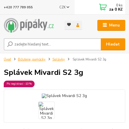
0
ks
CZK
+420 777 789 055
za
0 Kč
Menu
Hledat
Úvod
Bižuterie, pomůcky
Splávky
Splávek Mivardi S2 3g
Splávek Mivardi S2 3g
Po registraci -10%