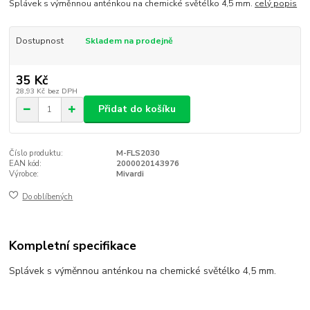
Splávek s výměnnou anténkou na chemické světélko 4,5 mm.
celý popis
Dostupnost
Skladem na prodejně
35 Kč
28,93 Kč
bez DPH
Přidat do košíku
Číslo produktu:
M-FLS2030
EAN kód:
2000020143976
Výrobce:
Mivardi
Do oblíbených
Kompletní specifikace
Splávek s výměnnou anténkou na chemické světélko 4,5 mm.