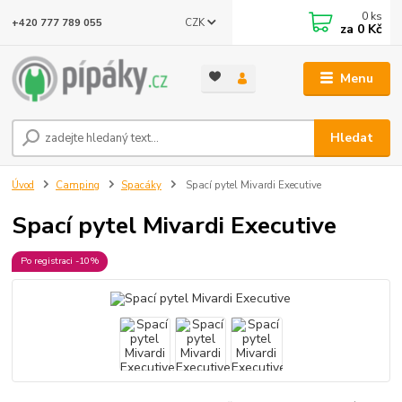
0
ks
CZK
+420 777 789 055
za
0 Kč
Menu
Hledat
Úvod
Camping
Spacáky
Spací pytel Mivardi Executive
Spací pytel Mivardi Executive
Po registraci -10%