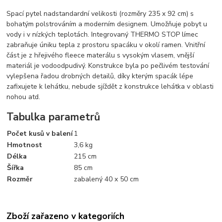
Spací pytel nadstandardní velikosti (rozměry 235 x 92 cm) s
bohatým polstrováním a moderním designem. Umožňuje pobyt u
vody i v nízkých teplotách. Integrovaný THERMO STOP límec
zabraňuje úniku tepla z prostoru spacáku v okolí ramen. Vnitřní
část je z hřejivého fleece materálu s vysokým vlasem, vnější
materiál je vodoodpudivý. Konstrukce byla po pečlivém testování
vylepšena řadou drobných detailů, díky kterým spacák lépe
zafixujete k lehátku, nebude sjíždět z konstrukce lehátka v oblasti
nohou atd.
Tabulka parametrů
Počet kusů v balení
1
Hmotnost
3,6 kg
Délka
215 cm
Šířka
85 cm
Rozměr
zabalený 40 x 50 cm
Zboží zařazeno v kategoriích