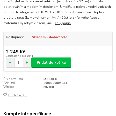
Spací pytel nadstandardní velikosti (rozměry 235 x 92 cm) s bohatým
polstrováním a moderním designem. Umožňuje pobyt u vody i v nízkých
teplotách. Integrovaný THERMO STOP límec zabraňuje úniku tepla z
prostoru spacáku v okolí ramen. Vnitřní část je z hřejivého fleece
materálu s vysokým vlasem, vně...
celý popis
Dostupnost
Skladem u dodavatele
2 249 Kč
1 858,68 Kč
bez DPH
Přidat do košíku
Číslo produktu:
M-SLBEX
EAN kód:
2000020804334
Výrobce:
Mivardi
Do oblíbených
Kompletní specifikace