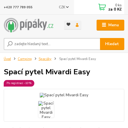
0
ks
CZK
+420 777 789 055
za
0 Kč
Menu
Hledat
Úvod
Camping
Spacáky
Spací pytel Mivardi Easy
Spací pytel Mivardi Easy
Po registraci -10%