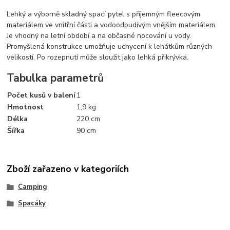
Lehký a výborně skladný spací pytel s příjemným fleecovým
materiálem ve vnitřní části a vodoodpudivým vnějším materiálem.
Je vhodný na letní období a na občasné nocování u vody.
Promyšlená konstrukce umožňuje uchycení k lehátkům různých
velikostí. Po rozepnutí může sloužit jako lehká přikrývka.
Tabulka parametrů
Počet kusů v balení
1
Hmotnost
1,9 kg
Délka
220 cm
Šířka
90 cm
Zboží zařazeno v kategoriích
Camping
Spacáky