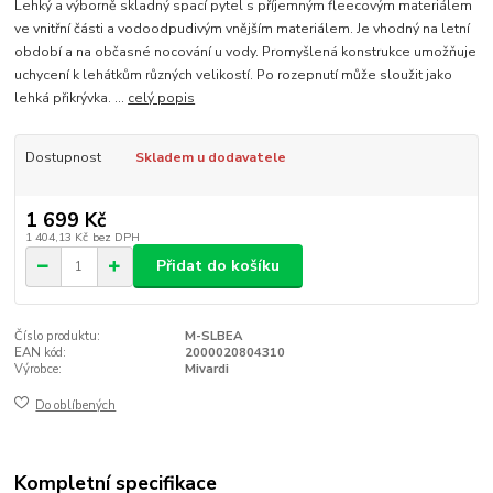
Lehký a výborně skladný spací pytel s příjemným fleecovým materiálem
ve vnitřní části a vodoodpudivým vnějším materiálem. Je vhodný na letní
období a na občasné nocování u vody. Promyšlená konstrukce umožňuje
uchycení k lehátkům různých velikostí. Po rozepnutí může sloužit jako
lehká přikrývka. ...
celý popis
Dostupnost
Skladem u dodavatele
1 699 Kč
1 404,13 Kč
bez DPH
Přidat do košíku
Číslo produktu:
M-SLBEA
EAN kód:
2000020804310
Výrobce:
Mivardi
Do oblíbených
Kompletní specifikace