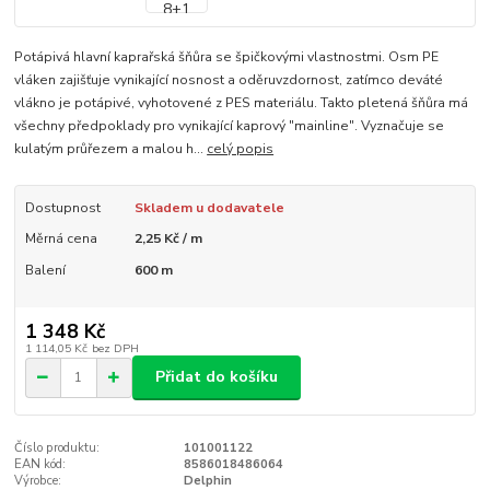
Potápivá hlavní kaprařská šňůra se špičkovými vlastnostmi. Osm PE
vláken zajišťuje vynikající nosnost a oděruvzdornost, zatímco deváté
vlákno je potápivé, vyhotovené z PES materiálu. Takto pletená šňůra má
všechny předpoklady pro vynikající kaprový "mainline". Vyznačuje se
kulatým průřezem a malou h...
celý popis
Dostupnost
Skladem u dodavatele
Měrná cena
2,25 Kč / m
Balení
600 m
1 348 Kč
1 114,05 Kč
bez DPH
Přidat do košíku
Číslo produktu:
101001122
EAN kód:
8586018486064
Výrobce:
Delphin