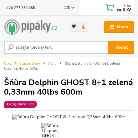
0
ks
CZK
+420 777 789 055
za
0 Kč
Menu
Hledat
Úvod
Vlasce, šňůry
Šňůry
Šňůra Delphin GHOST 8+1 zelená
0,33mm 40lbs 600m
Šňůra Delphin GHOST 8+1 zelená
0,33mm 40lbs 600m
Po registraci -10%