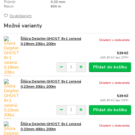
Průměr:
0,33 mm
Návin:
600 m
Do oblíbených
Možné varianty
Šňůra Delphin GHOST 8+1 zelená
Skladem u dodavatele
0,18mm 20lbs 200m
539 Kč
445,45 Kč
bez DPH
Přidat do košíku
Šňůra Delphin GHOST 8+1 zelená
Skladem u dodavatele
0,23mm 30lbs 200m
539 Kč
445,45 Kč
bez DPH
Přidat do košíku
Šňůra Delphin GHOST 8+1 zelená
Skladem u dodavatele
0,33mm 40lbs 200m