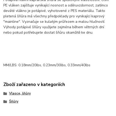
PE vláken zajišťuje vynikající nosnost a oděruvzdornost, zatímco
deváté vlákno je potápivé, vyhotovené z PES materiálu. Takto
pletená šňůra má všechny předpoklady pro vynikající kaprový
"mainline". Vyznačuje se kulatým průřezem a malou hlučností.
Výhody potápivé šňůry využijete zejména během větrných dní
nebo pokud potřebujete dostat šňůru okamžitě ke dnu.
MM/LBS: 0.18mm/20lbs, 0.23mm/30lbs, 0.33mm/40lbs
Zboží zařazeno v kategoriích
Vlasce, šňůry
Šňůry