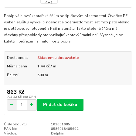
Potápivá hlavní kaprařská šňůra se špičkovými vlastnostmi. Čtveřice PE
vláken zajišťují vynikající nosnost a oděruvzdornost, zatímco páté vlákno
je potápivé, vyhotovené z PES materiálu. Takto pletená šňůra má
všechny předpoklady pro vynikající kaprový "mainline". Vyznačuje se
kulatým průřezem a malo...
celý popis
Dostupnost
Skladem u dodavatele
Měrná cena
1,44 Kč / m
Balení
600 m
863 Kč
713,22 Kč
bez DPH
Přidat do košíku
Číslo produktu:
101001085
EAN kód:
8586018485692
Výrobce:
Delphin