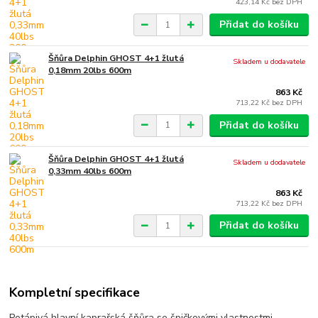
423,14 Kč
bez DPH
Přidat do košíku
Šňůra Delphin GHOST 4+1 žlutá
Skladem u dodavatele
0,18mm 20lbs 600m
863 Kč
713,22 Kč
bez DPH
Přidat do košíku
Šňůra Delphin GHOST 4+1 žlutá
Skladem u dodavatele
0,33mm 40lbs 600m
863 Kč
713,22 Kč
bez DPH
Přidat do košíku
Kompletní specifikace
Potápivá hlavní kaprařská šňůra se špičkovými vlastnostmi.