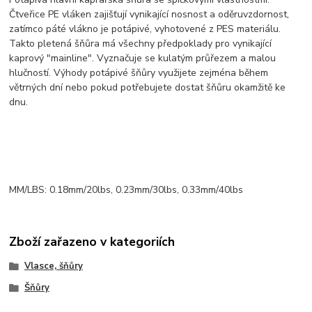
Čtveřice PE vláken zajišťují vynikající nosnost a oděruvzdornost,
zatímco páté vlákno je potápivé, vyhotovené z PES materiálu.
Takto pletená šňůra má všechny předpoklady pro vynikající
kaprový "mainline". Vyznačuje se kulatým průřezem a malou
hlučností. Výhody potápivé šňůry využijete zejména během
větrných dní nebo pokud potřebujete dostat šňůru okamžitě ke
dnu.
MM/LBS: 0.18mm/20lbs, 0.23mm/30lbs, 0.33mm/40lbs
Zboží zařazeno v kategoriích
Vlasce, šňůry
Šňůry