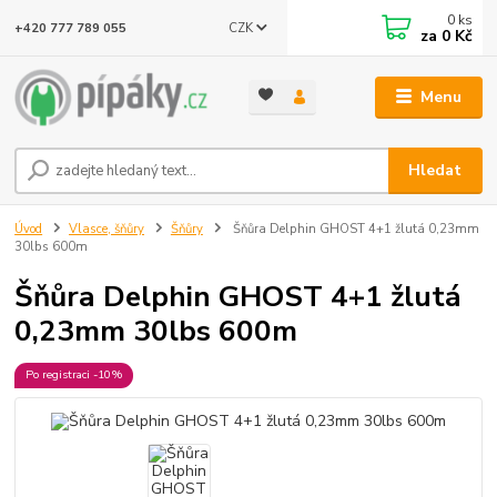
0
ks
CZK
+420 777 789 055
za
0 Kč
Menu
Hledat
Úvod
Vlasce, šňůry
Šňůry
Šňůra Delphin GHOST 4+1 žlutá 0,23mm
30lbs 600m
Šňůra Delphin GHOST 4+1 žlutá
0,23mm 30lbs 600m
Po registraci -10%