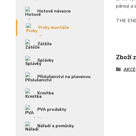
párou) a 
Hotové návazce
THE END,
Prvky montáže
Zátěže
Zboží 
Splávky
AKCE
Příslušenství na plavanou
Krmítka
PVA produkty
Nářadí a pomůcky