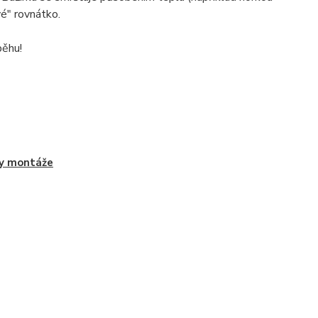
vé" rovnátko.
běhu!
y montáže