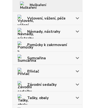
Muškaření
Vylovení, vážení, péče
Návnady, nástrahy
Pomůcky k zakrmovaní
Sumcařina
Přívlač
Závodní sedačky
Tašky, obaly