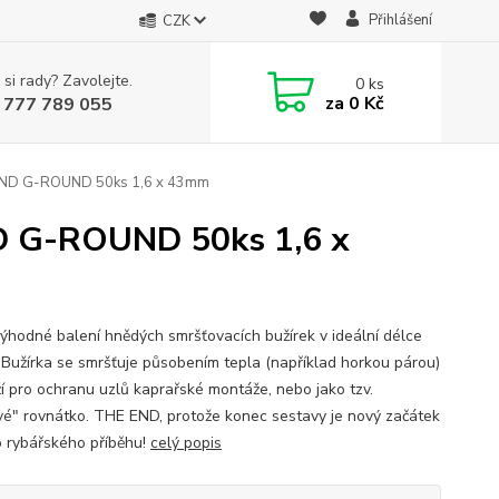
Přihlášení
CZK
 si rady? Zavolejte.
0
ks
za
0 Kč
 777 789 055
 END G-ROUND 50ks 1,6 x 43mm
ND G-ROUND 50ks 1,6 x
výhodné balení hnědých smršťovacích bužírek v ideální délce
Bužírka se smršťuje působením tepla (například horkou párou)
ží pro ochranu uzlů kaprařské montáže, nebo jako tzv.
vé" rovnátko. THE END, protože konec sestavy je nový začátek
 rybářského příběhu!
celý popis