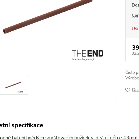
Dos
Cen
Uše
39
32,
Číslo p
Výrobc
Do 
tní specifikace
odné balení hnědých smršťovacích bužírek v ideální délce 43mm.