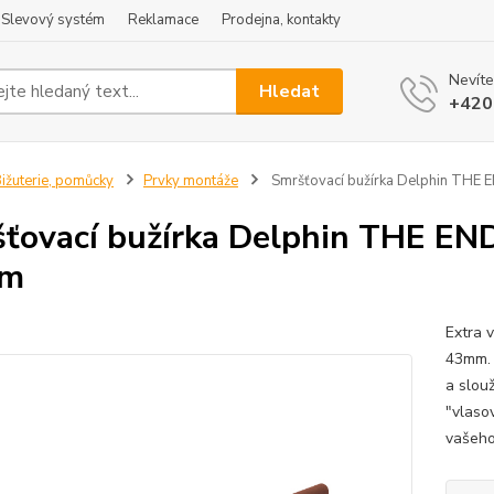
Slevový systém
Reklamace
Prodejna, kontakty
Nevíte
Hledat
+420
ižuterie, pomůcky
Prvky montáže
Smršťovací bužírka Delphin THE
ťovací bužírka Delphin THE E
m
Extra 
43mm. 
a slou
"vlaso
vašeho