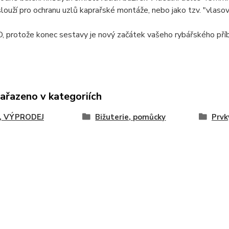
slouží pro ochranu uzlů kaprařské montáže, nebo jako tzv. "vlaso
 protože konec sestavy je nový začátek vašeho rybářského pří
zařazeno v kategoriích
, VÝPRODEJ
Bižuterie, pomůcky
Prvk