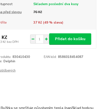
tupnost
Skladem poslední dva kusy
a před slevou
76 Kč
tříte
37 Kč (
49
% sleva)
 Kč
Přidat do košíku
23 Kč
bez DPH
roduktu:
830410430
EAN kód:
8586018454087
e:
Delphin
oblíbených
 Bužírka se smršťuje působením tepla (například horkou