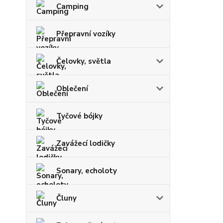
Camping
Přepravní vozíky
Čelovky, světla
Oblečení
Tyčové bójky
Zavážecí lodičky
Sonary, echoloty
Čluny