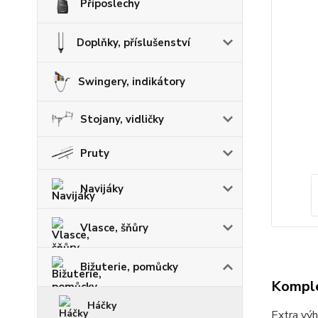
Příposlechy
Doplňky, příslušenství
Swingery, indikátory
Stojany, vidličky
Pruty
Navijáky
Vlasce, šňůry
Bižuterie, pomůcky
Komple
Háčky
Extra výh