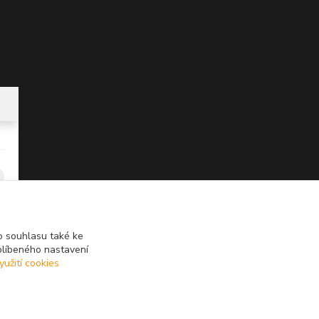
 souhlasu také ke
blíbeného nastavení
yužití cookies