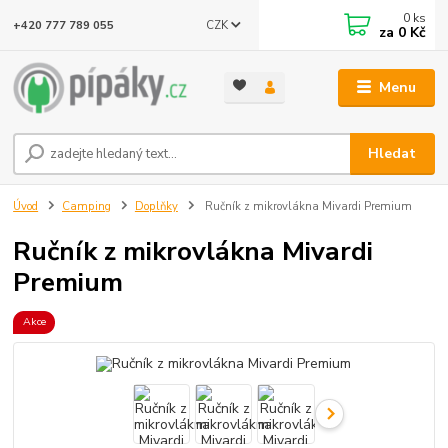
0
ks
CZK
+420 777 789 055
za
0 Kč
Menu
Hledat
Úvod
Camping
Doplňky
Ručník z mikrovlákna Mivardi Premium
Ručník z mikrovlákna Mivardi
Premium
Akce