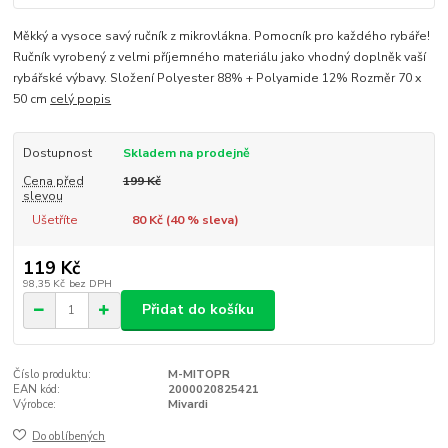
Měkký a vysoce savý ručník z mikrovlákna. Pomocník pro každého rybáře!
Ručník vyrobený z velmi příjemného materiálu jako vhodný doplněk vaší
rybářské výbavy. Složení Polyester 88% + Polyamide 12% Rozměr 70 x
50 cm
celý popis
Dostupnost
Skladem na prodejně
Cena před
199 Kč
slevou
Ušetříte
80 Kč (
40
% sleva)
119 Kč
98,35 Kč
bez DPH
Přidat do košíku
Číslo produktu:
M-MITOPR
EAN kód:
2000020825421
Výrobce:
Mivardi
Do oblíbených