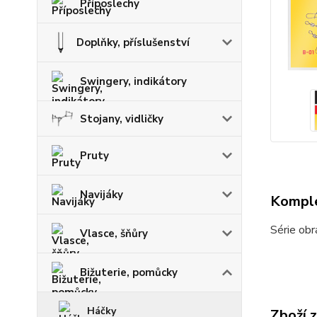
Příposlechy
Doplňky, příslušenství
Swingery, indikátory
Stojany, vidličky
Pruty
Navijáky
Komple
Série obr
Vlasce, šňůry
Bižuterie, pomůcky
Háčky
Zboží 