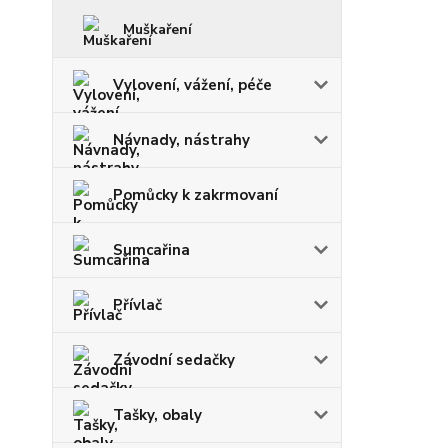
Muškaření
Vylovení, vážení, péče
Návnady, nástrahy
Pomůcky k zakrmovaní
Sumcařina
Přívlač
Závodní sedačky
Tašky, obaly