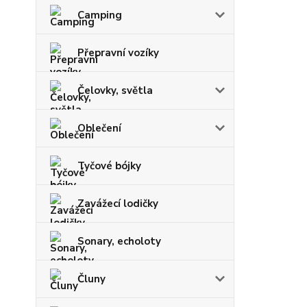
Camping
Přepravní vozíky
Čelovky, světla
Oblečení
Tyčové bójky
Zavážecí lodičky
Sonary, echoloty
Čluny