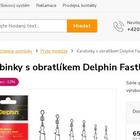
Slevový systém
Reklamace
Prodejna, kontakty
Nevíte
Hledat
+420
ižuterie, pomůcky
Prvky montáže
Karabinky s obratlíkem Delphin F
binky s obratlíkem Delphin Fas
raci -10%
Série o
výrobu
Dos
65
53,