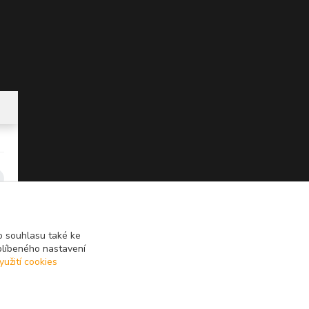
 souhlasu také ke
blíbeného nastavení
yužití cookies