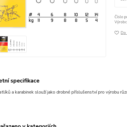
Číslo p
Výrobc
Do 
tní specifikace
atlíků a karabinek slouží jako drobné příslušenství pro výrobu rů
zařazeno v kategoriích