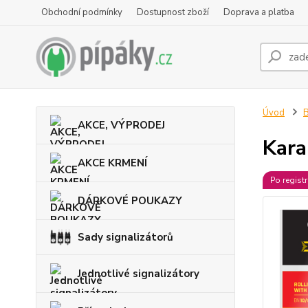
Obchodní podmínky
Dostupnost zboží
Doprava a platba
Úvod
B
AKCE, VÝPRODEJ
Kara
AKCE KRMENÍ
Po regist
DÁRKOVÉ POUKAZY
Sady signalizátorů
Jednotlivé signalizátory