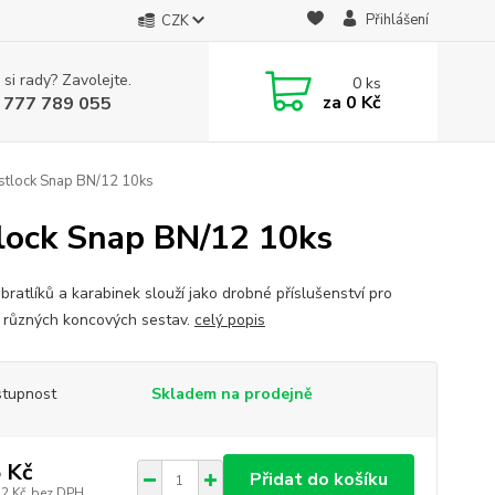
Přihlášení
CZK
 si rady? Zavolejte.
0
ks
za
0 Kč
 777 789 055
astlock Snap BN/12 10ks
tlock Snap BN/12 10ks
bratlíků a karabinek slouží jako drobné příslušenství pro
 různých koncových sestav.
celý popis
tupnost
Skladem na prodejně
 Kč
Přidat do košíku
72 Kč
bez DPH