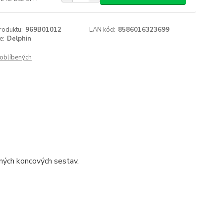
roduktu:
969B01012
EAN kód:
8586016323699
e:
Delphin
oblíbených
zných koncových sestav.