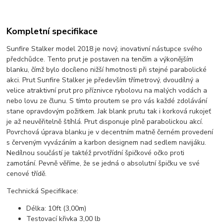
Kompletní specifikace
Sunfire Stalker model 2018 je nový, inovativní nástupce svého
předchůdce. Tento prut je postaven na tenčím a výkonějším
blanku, čímž bylo docíleno nižší hmotnosti při stejné parabolické
akci. Prut Sunfire Stalker je především třímetrový, dvoudílný a
velice atraktivní prut pro příznivce rybolovu na malých vodách a
nebo lovu ze člunu. S tímto proutem se pro vás každé zdolávání
stane opravdovým požitkem. Jak blank prutu tak i korková rukojeť
je až neuvěřitelně štíhlá. Prut disponuje plně parabolickou akcí.
Povrchová úprava blanku je v decentním matně černém provedení
s červeným vyvázáním a karbon designem nad sedlem navijáku.
Nedílnou součástí je taktéž prvotřídní špičkové očko proti
zamotání. Pevně věříme, že se jedná o absolutní špičku ve své
cenové třídě.
Technická Specifikace:
Délka: 10ft (3,00m)
Testovací křivka 3,00 lb