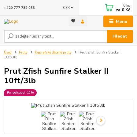
0
ks
CZK
+420 777 789 055
za
0 Kč
Menu
Hledat
Úvod
Pruty
Kaprařské dělené pruty
Prut Zfish Sunfire Stalker II
10ft/3lb
Prut Zfish Sunfire Stalker II
10ft/3lb
Po registraci -10%