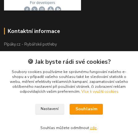
Kontaktní informace
Pípáky.cz - Rybářské potřeby
Zákaznická podpora
🍪 Jak byste rádi své cookies?
+420 777 789 055
(Po-Pá 9:00-18:00)
Soubory cookies používáme ke správnému fungování našeho e-
shopu a v případě vašeho souhlasu také ke sledování statistik o
webu, měření efektivity reklamních kampaní, zapamatování vašeho
info@pipaky.cz
oblíbeného nastavení při používání stránek, či zobrazení reklam
odpovídajících vašim preferencím.
Více k využití cookies
Souhlasím
Nastavení
Copyright 2018 - 2026 © Pípáky.cz
Souhlas můžete odmítnout
zde
.
Vytvořeno na
Eshop-rychle.cz