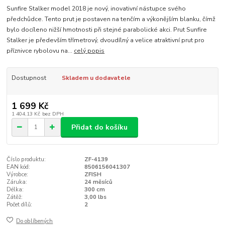
Sunfire Stalker model 2018 je nový, inovativní nástupce svého
předchůdce. Tento prut je postaven na tenčím a výkonějším blanku, čímž
bylo docíleno nižší hmotnosti při stejné parabolické akci. Prut Sunfire
Stalker je především třímetrový, dvoudílný a velice atraktivní prut pro
příznivce rybolovu na...
celý popis
Dostupnost
Skladem u dodavatele
1 699 Kč
1 404,13 Kč
bez DPH
Přidat do košíku
Číslo produktu:
ZF-4139
EAN kód:
8506156041307
Výrobce:
ZFISH
Záruka:
24 měsíců
Délka:
300 cm
Zátěž:
3,00 lbs
Počet dílů:
2
Do oblíbených