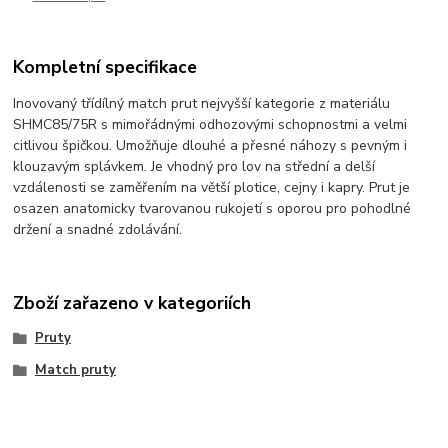
Kompletní specifikace
Inovovaný třídílný match prut nejvyšší kategorie z materiálu
SHMC85/75R s mimořádnými odhozovými schopnostmi a velmi
citlivou špičkou. Umožňuje dlouhé a přesné náhozy s pevným i
klouzavým splávkem. Je vhodný pro lov na střední a delší
vzdálenosti se zaměřením na větší plotice, cejny i kapry. Prut je
osazen anatomicky tvarovanou rukojetí s oporou pro pohodlné
držení a snadné zdolávání.
Zboží zařazeno v kategoriích
Pruty
Match pruty