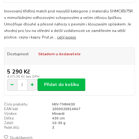
Inovovaný třídílný match prut nejvyšší kategorie z materiálu SHMC85/75R
s mimořádnými odhozovými schopnostmi a velmi citlivou špičkou.
Umožňuje dlouhé a přesné náhozy s pevným i klouzavým splávkem. Je
vhodný pro lov na střední a delší vzdálenosti se zaměřením na větší
plotice, cejny i kapry. Prut je...
celý popis
Dostupnost
Skladem u dodavatele
5 290 Kč
4 371,90 Kč
bez DPH
Přidat do košíku
Číslo produktu:
MIV-TMM430
EAN kód:
2000020814647
Výrobce:
Mivardi
Délka:
430 cm
Zátěž:
10-30 g
Počet dílů:
3
Do oblíbených