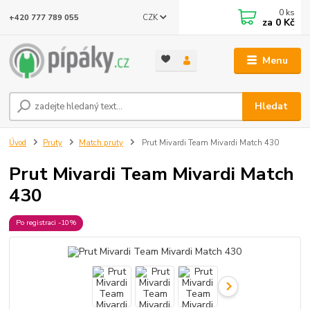
0
ks
CZK
+420 777 789 055
za
0 Kč
Menu
Hledat
Úvod
Pruty
Match pruty
Prut Mivardi Team Mivardi Match 430
Prut Mivardi Team Mivardi Match
430
Po registraci -10%