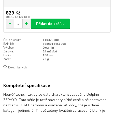
829 Kč
685,12 Kč
bez DPH
Přidat do košíku
Číslo produktu:
110378180
EAN kód:
8586018451208
Výrobce:
Delphin
Záruka:
24 měsíců
Délka:
180 cm
Zátěž:
20 g
Do oblíbených
Kompletní specifikace
Neuvěřitelné. I tak by se dala charakterizovat série Delphin
ZEPHYR. Tato série je totiž navzdory nízké ceně plně postavena
na blanku z 24T carbonu a osazena SiC očky, což je v dané
kategorii jedinečné. Tmavě zelený, kvalitně zpracovaný blank je