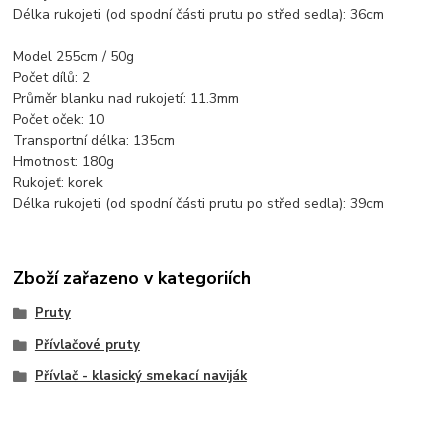
Délka rukojeti (od spodní části prutu po střed sedla): 36cm
Model 255cm / 50g
Počet dílů: 2
Průměr blanku nad rukojetí: 11.3mm
Počet oček: 10
Transportní délka: 135cm
Hmotnost: 180g
Rukojeť: korek
Délka rukojeti (od spodní části prutu po střed sedla): 39cm
Zboží zařazeno v kategoriích
Pruty
Přívlačové pruty
Přívlač - klasický smekací naviják