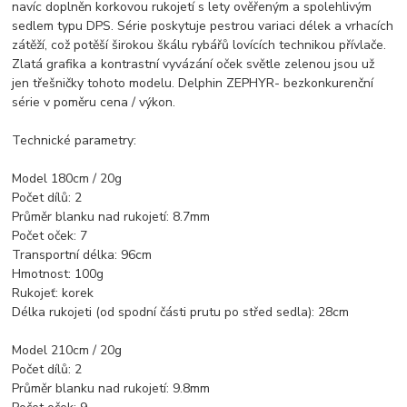
navíc doplněn korkovou rukojetí s lety ověřeným a spolehlivým
sedlem typu DPS. Série poskytuje pestrou variaci délek a vrhacích
zátěží, což potěší širokou škálu rybářů lovících technikou přívlače.
Zlatá grafika a kontrastní vyvázání oček světle zelenou jsou už
jen třešničky tohoto modelu. Delphin ZEPHYR- bezkonkurenční
série v poměru cena / výkon.
Technické parametry:
Model 180cm / 20g
Počet dílů: 2
Průměr blanku nad rukojetí: 8.7mm
Počet oček: 7
Transportní délka: 96cm
Hmotnost: 100g
Rukojeť: korek
Délka rukojeti (od spodní části prutu po střed sedla): 28cm
Model 210cm / 20g
Počet dílů: 2
Průměr blanku nad rukojetí: 9.8mm