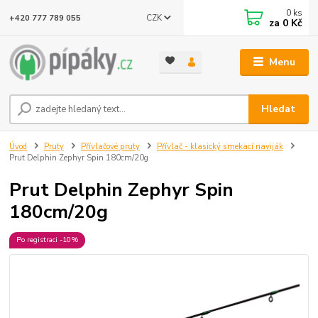
0
ks
CZK
+420 777 789 055
za
0 Kč
Menu
Hledat
Úvod
Pruty
Přívlačové pruty
Přívlač - klasický smekací naviják
Prut Delphin Zephyr Spin 180cm/20g
Prut Delphin Zephyr Spin
180cm/20g
Po registraci -10%