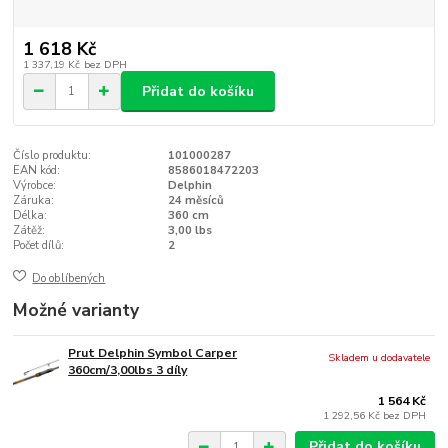
1 618 Kč
1 337,19 Kč
bez DPH
Přidat do košíku
Číslo produktu:
101000287
EAN kód:
8586018472203
Výrobce:
Delphin
Záruka:
24 měsíců
Délka:
360 cm
Zátěž:
3,00 lbs
Počet dílů:
2
Do oblíbených
Možné varianty
Prut Delphin Symbol Carper
Skladem u dodavatele
360cm/3,00lbs 3 díly
1 564 Kč
1 292,56 Kč
bez DPH
Přidat do košíku