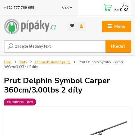
0
ks
CZK
+420 777 789 055
za
0 Kč
Menu
Hledat
Úvod
Pruty
Kaprařské dělené pruty
Prut Delphin Symbol Carper
360cm/3,00lbs 2 díly
Prut Delphin Symbol Carper
360cm/3,00lbs 2 díly
Po registraci -10%