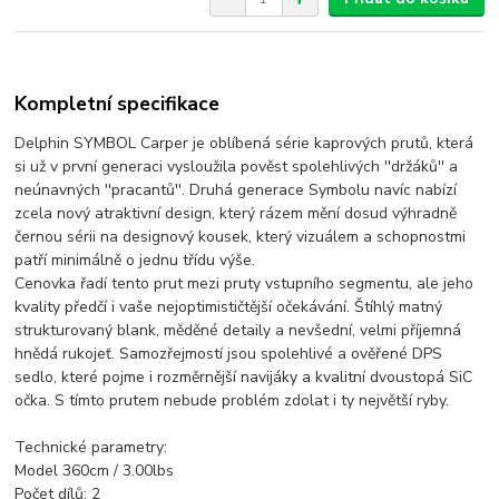
Kompletní specifikace
Delphin SYMBOL Carper je oblíbená série kaprových prutů, která
si už v první generaci vysloužila pověst spolehlivých ''držáků'' a
neúnavných ''pracantů''. Druhá generace Symbolu navíc nabízí
zcela nový atraktivní design, který rázem mění dosud výhradně
černou sérii na designový kousek, který vizuálem a schopnostmi
patří minimálně o jednu třídu výše.
Cenovka řadí tento prut mezi pruty vstupního segmentu, ale jeho
kvality předčí i vaše nejoptimističtější očekávání. Štíhlý matný
strukturovaný blank, měděné detaily a nevšední, velmi příjemná
hnědá rukojeť. Samozřejmostí jsou spolehlivé a ověřené DPS
sedlo, které pojme i rozměrnější navijáky a kvalitní dvoustopá SiC
očka. S tímto prutem nebude problém zdolat i ty největší ryby.
Technické parametry:
Model 360cm / 3.00lbs
Počet dílů: 2