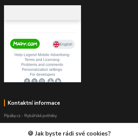
Kontaktní informace
Pípáky.cz - Rybářské potřeby
Zákaznická podpora
🍪 Jak byste rádi své cookies?
+420 777 789 055