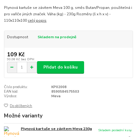
Plynová kartuše se závitem Meva 100 g, směs Butan/Propan, použitelná i
pro vařiče jiných značek. Váha (kg) - 230g Rozměry (š x h x v) -
110x110x100
celý popis
Dostupnost
Skladem na prodejně
109 Kč
90,08 Kč
bez DPH
Přidat do košíku
Číslo produktu:
KP02008
EAN kód:
8590584575503
Výrobce:
Meva
Do oblíbených
Možné varianty
Plynová kartuše se závitem Meva 230g
Skladem poslední kusy