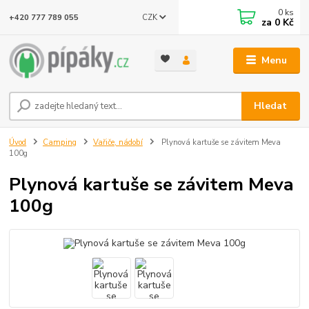
0
ks
CZK
+420 777 789 055
za
0 Kč
Menu
Hledat
Úvod
Camping
Vařiče, nádobí
Plynová kartuše se závitem Meva
100g
Plynová kartuše se závitem Meva
100g